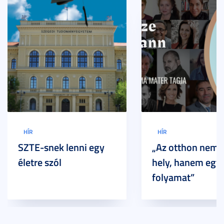
HÍR
HÍR
SZTE-snek lenni egy
„Az otthon nem 
életre szól
hely, hanem egy
folyamat”