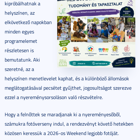
kipróbálhatnak a
helyszínen, az
elkövetkező napokban
minden egyes
programelemet
részletesen is
bemutatunk. Aki
szeretné, az a
helyszínen menetlevelet kaphat, és a különböző állomások
meglátogatásával pecsétet gyűjthet, jogosultságot szerezve
ezzel a nyereménysorsoláson való részvételre.
Hogy a felnőttek se maradjanak ki a nyereményesőből,
számukra fotóverseny indul, a rendezvényt követő hetekben
közösen keressük a 2026-os Weekend legjobb fotóját.