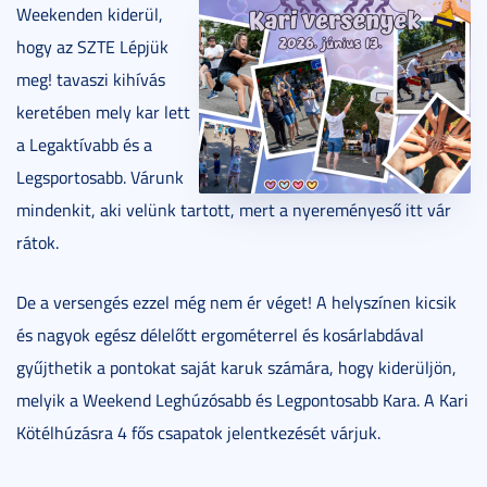
Weekenden kiderül,
hogy az SZTE Lépjük
meg! tavaszi kihívás
keretében mely kar lett
a Legaktívabb és a
Legsportosabb. Várunk
mindenkit, aki velünk tartott, mert a nyereményeső itt vár
rátok.
De a versengés ezzel még nem ér véget! A helyszínen kicsik
és nagyok egész délelőtt ergométerrel és kosárlabdával
gyűjthetik a pontokat saját karuk számára, hogy kiderüljön,
melyik a Weekend Leghúzósabb és Legpontosabb Kara. A Kari
Kötélhúzásra 4 fős csapatok jelentkezését várjuk.