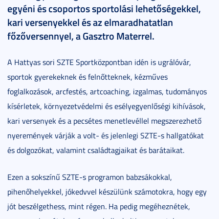
egyéni és csoportos sportolási lehetőségekkel,
kari versenyekkel és az elmaradhatatlan
főzőversennyel, a Gasztro Materrel.
A Hattyas sori SZTE Sportközpontban idén is ugrálóvár,
sportok gyerekeknek és felnőtteknek, kézműves
foglalkozások, arcfestés, artcoaching, izgalmas, tudományos
kísérletek, környezetvédelmi és esélyegyenlőségi kihívások,
kari versenyek és a pecsétes menetlevéllel megszerezhető
nyeremények várják a volt- és jelenlegi SZTE-s hallgatókat
és dolgozókat, valamint családtagjaikat és barátaikat.
Ezen a sokszínű SZTE-s programon babzsákokkal,
pihenőhelyekkel, jókedvvel készülünk számotokra, hogy egy
jót beszélgethess, mint régen. Ha pedig megéheznétek,