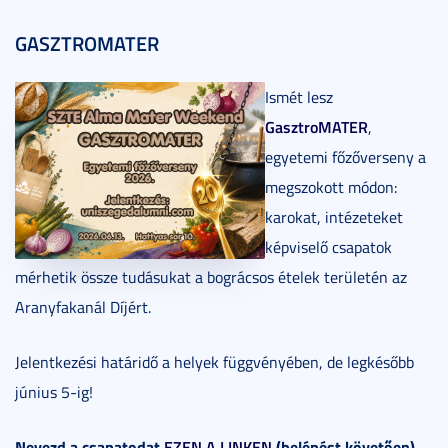
GASZTROMATER
Ismét lesz
GasztroMATER
,
egyetemi főzőverseny a
megszokott módon:
karokat, intézeteket
képviselő csapatok
mérhetik össze tudásukat a bográcsos ételek területén az
Aranyfakanál Díjért.
Jelentkezési határidő a helyek függvényében, de legkésőbb
június 5-ig!
Nevezd a csapatodat
EZEN A LINKEN
(belépést követően).