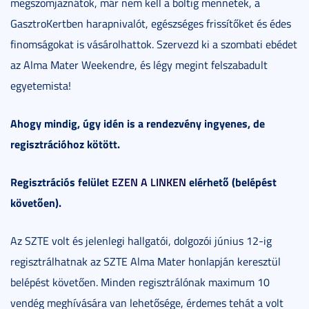
megszomjaznátok, már nem kell a boltig mennetek, a
GasztroKertben harapnivalót, egészséges frissítőket és édes
finomságokat is vásárolhattok. Szervezd ki a szombati ebédet
az Alma Mater Weekendre, és légy megint felszabadult
egyetemista!
Ahogy mindig, úgy idén is a rendezvény ingyenes, de
regisztrációhoz kötött.
Regisztrációs felület
EZEN A LINKEN
elérhető (belépést
követően).
Az SZTE volt és jelenlegi hallgatói, dolgozói június 12-ig
regisztrálhatnak az SZTE Alma Mater honlapján keresztül
belépést követően. Minden regisztrálónak maximum 10
vendég meghívására van lehetősége, érdemes tehát a volt