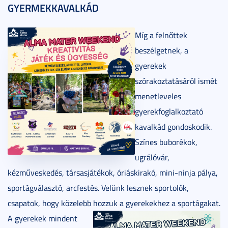
GYERMEKKAVALKÁD
Míg a felnőttek
beszélgetnek, a
gyerekek
szórakoztatásáról ismét
menetleveles
gyerekfoglalkoztató
kavalkád gondoskodik.
Színes buborékok,
ugrálóvár,
kézműveskedés, társasjátékok, óriáskirakó, mini-ninja pálya,
sportágválasztó, arcfestés. Velünk lesznek sportolók,
csapatok, hogy közelebb hozzuk a gyerekekhez a sportágakat.
A gyerekek mindent