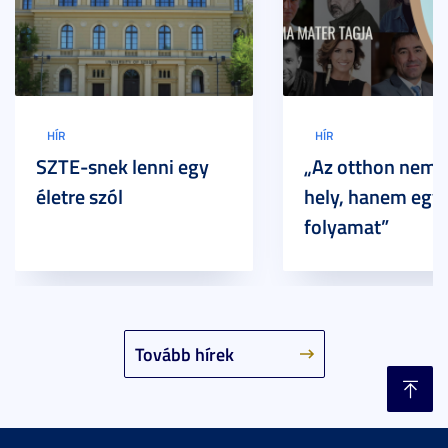
HÍR
HÍR
SZTE-snek lenni egy
„Az otthon nem 
életre szól
hely, hanem egy
folyamat”
Tovább hírek