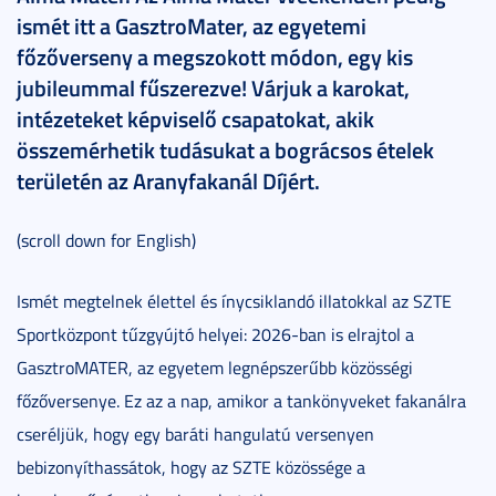
ismét itt a GasztroMater, az egyetemi
főzőverseny a megszokott módon, egy kis
jubileummal fűszerezve! Várjuk a karokat,
intézeteket képviselő csapatokat, akik
összemérhetik tudásukat a bográcsos ételek
területén az Aranyfakanál Díjért.
(scroll down for English)
Ismét megtelnek élettel és ínycsiklandó illatokkal az SZTE
Sportközpont tűzgyújtó helyei: 2026-ban is elrajtol a
GasztroMATER, az egyetem legnépszerűbb közösségi
főzőversenye. Ez az a nap, amikor a tankönyveket fakanálra
cseréljük, hogy egy baráti hangulatú versenyen
bebizonyíthassátok, hogy az SZTE közössége a