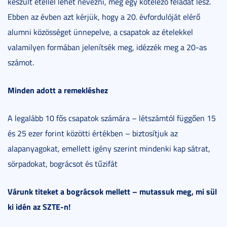
készült étellel lehet nevezni, még egy kötelező feladat lesz.
Ebben az évben azt kérjük, hogy a 20. évfordulóját elérő
alumni közösséget ünnepelve, a csapatok az ételekkel
valamilyen formában jelenítsék meg, idézzék meg a 20-as
számot.
Minden adott a remekléshez
A legalább 10 fős csapatok számára – létszámtól függően 15
és 25 ezer forint közötti értékben – biztosítjuk az
alapanyagokat, emellett igény szerint mindenki kap sátrat,
sörpadokat, bográcsot és tűzifát
Várunk titeket a bográcsok mellett – mutassuk meg, mi sül
ki idén az SZTE-n!