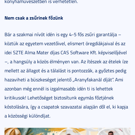
konyhaművészetben is verhetetlen.
Nem csak a zsűrinek főzünk
Bár a szakmai nívót idén is egy 4-5 fős zsűri garantálja –
köztük az egyetem vezetőivel, elismert öregdiákjaival és az
idei SZTE Alma Mater díjas CAS Software Kft. képviselőjével
–, a hangsúly a közös élményen van. Az ítészek az ételek íze
mellett az állagot és a tálalást is pontozzák, a győztes pedig
hazaviheti a büszkeséget jelentő „Aranyfakanál díját”. Ami
azonban még ennél is izgalmasabb: idén ti is lehettek
kritikusok! Lehetőséget biztosítunk egymás főztjének
kóstolására, így a csapatok szavazatai alapján dől el, ki kapja
a közösségi különdíjat.