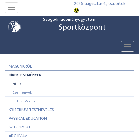
2026. augusztus 6., csütörtök
Toggle
navigation
Szegedi Tudományegyetem
Sportközpont
Toggl
navig
MAGUNKRÓL
HÍREK, ESEMÉNYEK
Hírek
Események
SZTEsi Maraton
KRITÉRIUM TESTNEVELÉS
PHYSICAL EDUCATION
SZTE SPORT
ARCHÍVUM