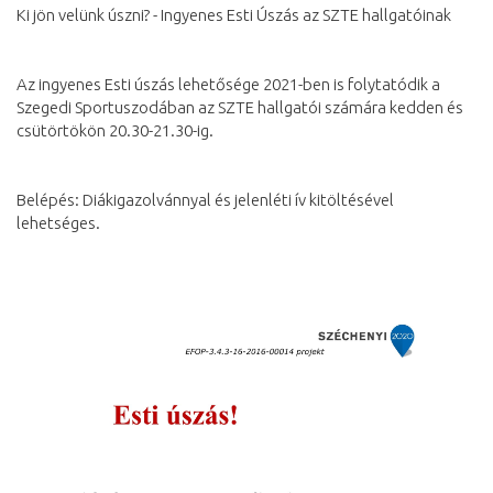
Ki jön velünk úszni? - Ingyenes Esti Úszás az SZTE hallgatóinak
Az ingyenes Esti úszás lehetősége 2021-ben is folytatódik a 
Szegedi Sportuszodában az SZTE hallgatói számára kedden és 
csütörtökön 20.30-21.30-ig.
Belépés: Diákigazolvánnyal és jelenléti ív kitöltésével 
lehetséges.