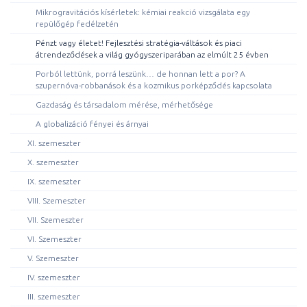
Mikrogravitációs kísérletek: kémiai reakció vizsgálata egy
repülőgép fedélzetén
Pénzt vagy életet! Fejlesztési stratégia-váltások és piaci
átrendeződések a világ gyógyszeriparában az elmúlt 25 évben
Porból lettünk, porrá leszünk… de honnan lett a por? A
szupernóva-robbanások és a kozmikus porképződés kapcsolata
Gazdaság és társadalom mérése, mérhetősége
A globalizáció fényei és árnyai
XI. szemeszter
X. szemeszter
IX. szemeszter
VIII. Szemeszter
VII. Szemeszter
VI. Szemeszter
V. Szemeszter
IV. szemeszter
III. szemeszter