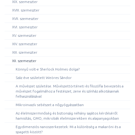
XIX. szemeszter
XVIII. szemeszter
XVII. szemeszter
XVI. szemeszter
XV. szemeszter
XIV. szemeszter
XIII. szemeszter
XII. szemeszter
Könnyű volt-e Sherlock Holmes dolga?
Száz éve született Weöres Sándor
A művészet születése. Művészettörténeti és filozófia bevezetés a
művészet fogalmához a festészet, zene és színház alkotásainak
felhasználásával
Mikroinvazív sebészet a nőgyógyászatban
Az élelmiszerminőség és biztonság néhány sajátos kérdéséről:
hamisítás, GMO, mikrobák élelmiszerekben és alapanyagokban
Egydimenziós nanoszerkezetek: Mi a különbség a makaróni és a
spagetti között?