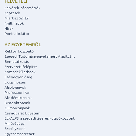
FELVÉTELI
Felvételi információk
Képzések
Miért az SZTE?
Nyílt napok
Hírek
Pontkalkulátor
AZ EGYETEMRŐL
Rektori köszöntő
Szegedi Tudományegyetemért Alapítvány
Bemutatkozás
Szervezeti felépítés
Közérdekű adatok
Esélyegyenlőség
E-ügyintézés
Alapítványok
Professzori kar
Akadémikusaink
Díszdoktoraink
Olimpikonjaink
Családbarát Egyetem
ELI-ALPS, a szegedi lézeres kutatóközpont
Minőségügy
Szabályzatok
Egyetemtörténet