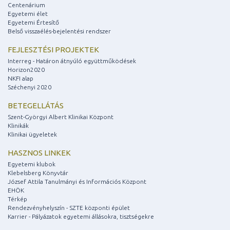
Centenárium
Egyetemi élet
Egyetemi Értesítő
Belső visszaélés-bejelentési rendszer
FEJLESZTÉSI PROJEKTEK
Interreg - Határon átnyúló együttműködések
Horizon2020
NKFI alap
Széchenyi 2020
BETEGELLÁTÁS
Szent-Györgyi Albert Klinikai Központ
Klinikák
Klinikai ügyeletek
HASZNOS LINKEK
Egyetemi klubok
Klebelsberg Könyvtár
József Attila Tanulmányi és Információs Központ
EHÖK
Térkép
Rendezvényhelyszín - SZTE központi épület
Karrier - Pályázatok egyetemi állásokra, tisztségekre