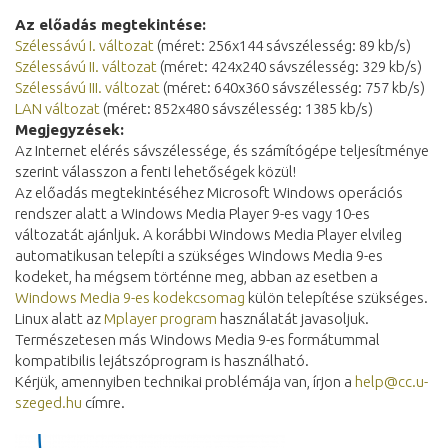
Az előadás megtekintése:
Szélessávú I. változat
(méret: 256x144 sávszélesség: 89 kb/s)
Szélessávú II. változat
(méret: 424x240 sávszélesség: 329 kb/s)
Szélessávú III. változat
(méret: 640x360 sávszélesség: 757 kb/s)
LAN változat
(méret: 852x480 sávszélesség: 1385 kb/s)
Megjegyzések:
Az Internet elérés sávszélessége, és számítógépe teljesítménye
szerint válasszon a fenti lehetőségek közül!
Az előadás megtekintéséhez Microsoft Windows operációs
rendszer alatt a Windows Media Player 9-es vagy 10-es
változatát ajánljuk. A korábbi Windows Media Player elvileg
automatikusan telepíti a szükséges Windows Media 9-es
kodeket, ha mégsem történne meg, abban az esetben a
Windows Media 9-es kodekcsomag
külön telepítése szükséges.
Linux alatt az
Mplayer program
használatát javasoljuk.
Természetesen más Windows Media 9-es formátummal
kompatibilis lejátszóprogram is használható.
Kérjük, amennyiben technikai problémája van, írjon a
help@cc.u-
szeged.hu
címre.