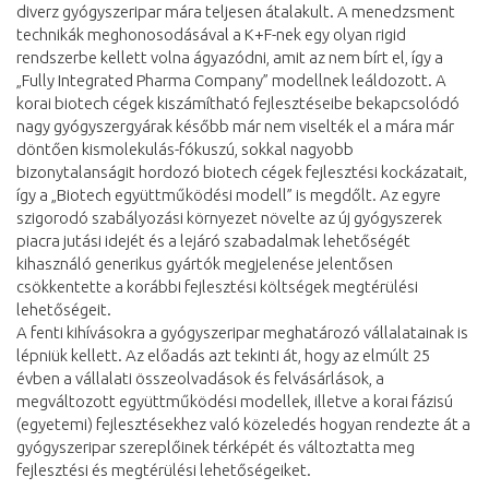
diverz gyógyszeripar mára teljesen átalakult. A menedzsment
technikák meghonosodásával a K+F-nek egy olyan rigid
rendszerbe kellett volna ágyazódni, amit az nem bírt el, így a
„Fully Integrated Pharma Company” modellnek leáldozott. A
korai biotech cégek kiszámítható fejlesztéseibe bekapcsolódó
nagy gyógyszergyárak később már nem viselték el a mára már
döntően kismolekulás-fókuszú, sokkal nagyobb
bizonytalanságit hordozó biotech cégek fejlesztési kockázatait,
így a „Biotech együttműködési modell” is megdőlt. Az egyre
szigorodó szabályozási környezet növelte az új gyógyszerek
piacra jutási idejét és a lejáró szabadalmak lehetőségét
kihasználó generikus gyártók megjelenése jelentősen
csökkentette a korábbi fejlesztési költségek megtérülési
lehetőségeit.
A fenti kihívásokra a gyógyszeripar meghatározó vállalatainak is
lépniük kellett. Az előadás azt tekinti át, hogy az elmúlt 25
évben a vállalati összeolvadások és felvásárlások, a
megváltozott együttműködési modellek, illetve a korai fázisú
(egyetemi) fejlesztésekhez való közeledés hogyan rendezte át a
gyógyszeripar szereplőinek térképét és változtatta meg
fejlesztési és megtérülési lehetőségeiket.