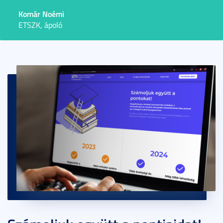
Komár Noémi
ETSZK, ápoló