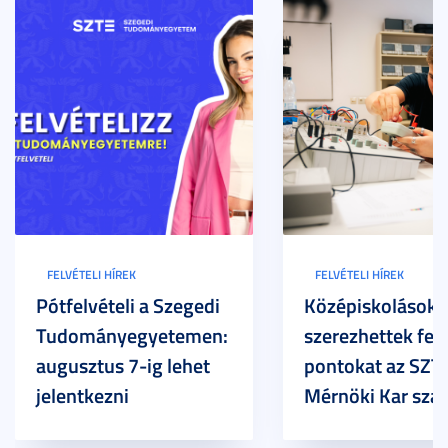
FELVÉTELI HÍREK
FELVÉTELI HÍREK
Pótfelvételi a Szegedi
Középiskolások
Tudományegyetemen:
szerezhettek felv
augusztus 7-ig lehet
pontokat az SZT
jelentkezni
Mérnöki Kar sza