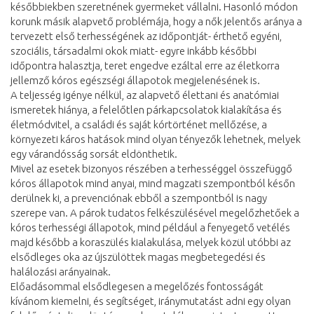
későbbiekben szeretnének gyermeket vállalni. Hasonló módon
korunk másik alapvető problémája, hogy a nők jelentős aránya a
tervezett első terhességének az időpontját- érthető egyéni,
szociális, társadalmi okok miatt- egyre inkább későbbi
időpontra halasztja, teret engedve ezáltal erre az életkorra
jellemző kóros egészségi állapotok megjelenésének is.
A teljesség igénye nélkül, az alapvető élettani és anatómiai
ismeretek hiánya, a felelőtlen párkapcsolatok kialakítása és
életmódvitel, a családi és saját kórtörténet mellőzése, a
környezeti káros hatások mind olyan tényezők lehetnek, melyek
egy várandósság sorsát eldönthetik.
Mivel az esetek bizonyos részében a terhességgel összefüggő
kóros állapotok mind anyai, mind magzati szempontból későn
derülnek ki, a prevenciónak ebből a szempontból is nagy
szerepe van. A párok tudatos felkészülésével megelőzhetőek a
kóros terhességi állapotok, mind például a fenyegető vetélés
majd később a koraszülés kialakulása, melyek közül utóbbi az
elsődleges oka az újszülöttek magas megbetegedési és
halálozási arányainak.
Előadásommal elsődlegesen a megelőzés fontosságát
kívánom kiemelni, és segítséget, iránymutatást adni egy olyan