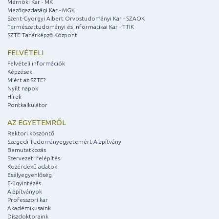
Mérnöki Kar - MK
Mezőgazdasági Kar - MGK
Szent-Györgyi Albert Orvostudományi Kar - SZAOK
Természettudományi és Informatikai Kar - TTIK
SZTE Tanárképző Központ
FELVÉTELI
Felvételi információk
Képzések
Miért az SZTE?
Nyílt napok
Hírek
Pontkalkulátor
AZ EGYETEMRŐL
Rektori köszöntő
Szegedi Tudományegyetemért Alapítvány
Bemutatkozás
Szervezeti felépítés
Közérdekű adatok
Esélyegyenlőség
E-ügyintézés
Alapítványok
Professzori kar
Akadémikusaink
Díszdoktoraink