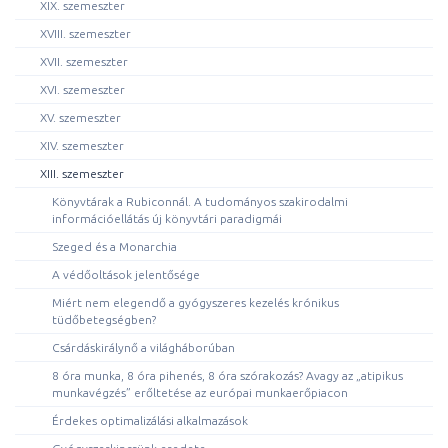
XIX. szemeszter
XVIII. szemeszter
XVII. szemeszter
XVI. szemeszter
XV. szemeszter
XIV. szemeszter
XIII. szemeszter
Könyvtárak a Rubiconnál. A tudományos szakirodalmi
információellátás új könyvtári paradigmái
Szeged és a Monarchia
A védőoltások jelentősége
Miért nem elegendő a gyógyszeres kezelés krónikus
tüdőbetegségben?
Csárdáskirálynő a világháborúban
8 óra munka, 8 óra pihenés, 8 óra szórakozás? Avagy az „atipikus
munkavégzés” erőltetése az európai munkaerőpiacon
Érdekes optimalizálási alkalmazások