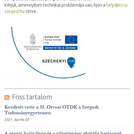
Kérjük, amennyiben technikai problémája van, írjon a
help@cc.u-
szeged.hu
címre.
Friss tartalom
Kezdetét vette a 35. Orvosi OTDK a Szegedi
Tudományegyetemen
2021. április 07.
A szuezi hajóválság és a világjárvány globális hatásairól