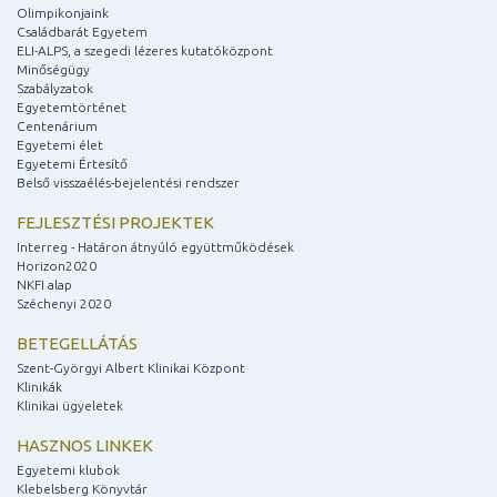
Olimpikonjaink
Családbarát Egyetem
ELI-ALPS, a szegedi lézeres kutatóközpont
Minőségügy
Szabályzatok
Egyetemtörténet
Centenárium
Egyetemi élet
Egyetemi Értesítő
Belső visszaélés-bejelentési rendszer
FEJLESZTÉSI PROJEKTEK
Interreg - Határon átnyúló együttműködések
Horizon2020
NKFI alap
Széchenyi 2020
BETEGELLÁTÁS
Szent-Györgyi Albert Klinikai Központ
Klinikák
Klinikai ügyeletek
HASZNOS LINKEK
Egyetemi klubok
Klebelsberg Könyvtár