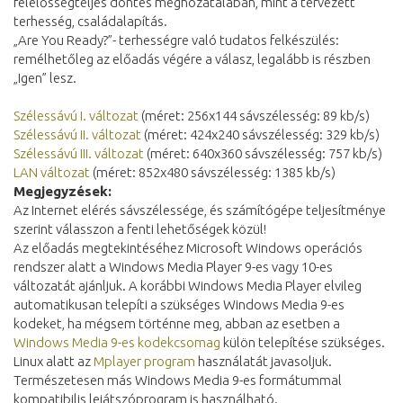
felelősségteljes döntés meghozatalában, mint a tervezett
terhesség, családalapítás.
„Are You Ready?”- terhességre való tudatos felkészülés:
remélhetőleg az előadás végére a válasz, legalább is részben
„Igen” lesz.
Szélessávú I. változat
(méret: 256x144 sávszélesség: 89 kb/s)
Szélessávú II. változat
(méret: 424x240 sávszélesség: 329 kb/s)
Szélessávú III. változat
(méret: 640x360 sávszélesség: 757 kb/s)
LAN változat
(méret: 852x480 sávszélesség: 1385 kb/s)
Megjegyzések:
Az Internet elérés sávszélessége, és számítógépe teljesítménye
szerint válasszon a fenti lehetőségek közül!
Az előadás megtekintéséhez Microsoft Windows operációs
rendszer alatt a Windows Media Player 9-es vagy 10-es
változatát ajánljuk. A korábbi Windows Media Player elvileg
automatikusan telepíti a szükséges Windows Media 9-es
kodeket, ha mégsem történne meg, abban az esetben a
Windows Media 9-es kodekcsomag
külön telepítése szükséges.
Linux alatt az
Mplayer program
használatát javasoljuk.
Természetesen más Windows Media 9-es formátummal
kompatibilis lejátszóprogram is használható.