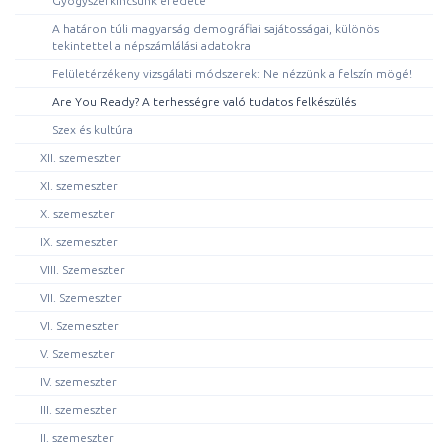
Gyógyszerkincsünk eredete
A határon túli magyarság demográfiai sajátosságai, különös
tekintettel a népszámlálási adatokra
Felületérzékeny vizsgálati módszerek: Ne nézzünk a felszín mögé!
Are You Ready? A terhességre való tudatos felkészülés
Szex és kultúra
XII. szemeszter
XI. szemeszter
X. szemeszter
IX. szemeszter
VIII. Szemeszter
VII. Szemeszter
VI. Szemeszter
V. Szemeszter
IV. szemeszter
III. szemeszter
II. szemeszter