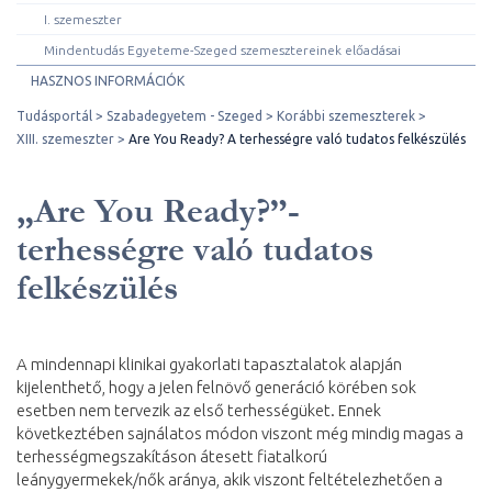
I. szemeszter
Mindentudás Egyeteme-Szeged szemesztereinek előadásai
HASZNOS INFORMÁCIÓK
Tudásportál
Szabadegyetem - Szeged
Korábbi szemeszterek
XIII. szemeszter
Are You Ready? A terhességre való tudatos felkészülés
„Are You Ready?”-
terhességre való tudatos
felkészülés
A mindennapi klinikai gyakorlati tapasztalatok alapján
kijelenthető, hogy a jelen felnövő generáció körében sok
esetben nem tervezik az első terhességüket. Ennek
következtében sajnálatos módon viszont még mindig magas a
terhességmegszakításon átesett fiatalkorú
leánygyermekek/nők aránya, akik viszont feltételezhetően a