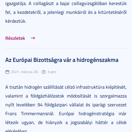
igazgatója. A csillagászt a bajai csillagvizsgálóban kerestük
fel, a kezdetekről, a jelenlegi munkáiról és a kitüntetéséről
kérdeztük.
Részletek
Az Európai Bizottságra vár a hidrogénszakma
2021. március 28.
3 perc
A tisztán hidrogén szállítását célzó infrastruktúra kiépítését,
valamint a földgázhálózatok módosítását is szorgalmazza
nyílt levelében 94 földgázipari vállalat és iparági szervezet
Frans Timmermansnál. Európai hidrogénstratégia már
létezik ugyan, de hiányzik a jogszabályi háttér a célok
eléréséhez.