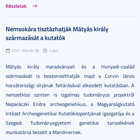
Részletek
Nemsokára tisztázhatják Mátyás király
származását a kutatók
2021. február 28.
2 perc
Mátyás király maradványait és a Hunyadi-család
származását is beazonosíthatják majd a Corvin János
horvátországi sírjának feltárásával elkezdett kutatásban. A
nemzetközi szinten is izgalmas tudományos projektről
Neparáczki Endre archeogenetikus, a Magyarságkutató
Intézet Archeogenetikai Kutatóközpontjának igazgatója és a
Szegedi Tudományegyetem genetikai tanszékének
munkatársa beszélt a Mandinernek.