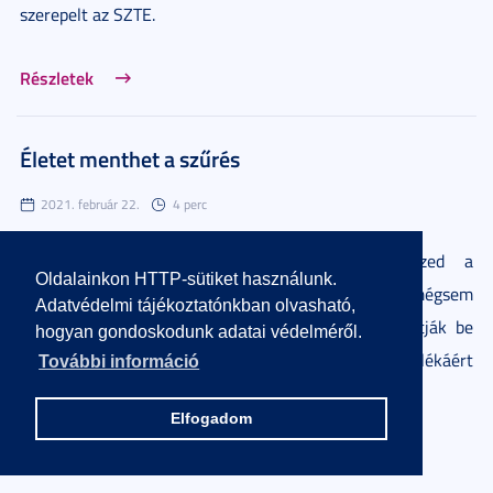
szerepelt az SZTE.
Részletek
Életet menthet a szűrés
2021. február 22.
4 perc
Magyarországon háromszor annyi áldozatot szed a
Oldalainkon HTTP-sütiket használunk.
méhnyakrák, mint Európa más országaiban, a nők mégsem
Adatvédelmi tájékoztatónkban olvasható,
járnak rendszeresen szűrővizsgálatra, és nem oltatják be
hogyan gondoskodunk adatai védelméről.
magukat a megbetegedések csaknem 100 százalékáért
További információ
felelős HPV ellen.
Elfogadom
Részletek