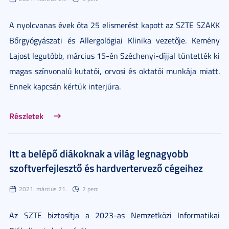
A nyolcvanas évek óta 25 elismerést kapott az SZTE SZAKK
Bőrgyógyászati és Allergológiai Klinika vezetője. Kemény
Lajost legutóbb, március 15-én Széchenyi-díjjal tüntették ki
magas színvonalú kutatói, orvosi és oktatói munkája miatt.
Ennek kapcsán kértük interjúra.
Részletek
Itt a belépő diákoknak a világ legnagyobb
szoftverfejlesztő és hardvertervező cégeihez
2021. március 21.
2 perc
Az SZTE biztosítja a 2023-as Nemzetközi Informatikai