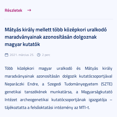
Részletek
Mátyás király mellett több középkori uralkodó
maradványainak azonosításán dolgoznak
magyar kutatók
2021. március 25.
2 perc
Több középkori magyar uralkodó és Mátyás király
maradványainak azonosításán dolgozik kutatócsoportjával
Neparáczki Endre, a Szegedi Tudományegyetem (SZTE)
genetikai tanszékének munkatársa, a Magyarságkutató
Intézet archeogenetikai kutatócsoportjának igazgatója –
tájékoztatta a felsőoktatási intézmény az MTI-t.