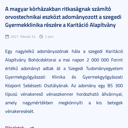
A magyar kórházakban ritkaságnak számító
orvostechnikai eszközt adományozott a szegedi
Gyermekklinika részére a Karitáció Alapítvány
2021. február 24.
2 perc
Egy nagylelkű adományozónak hála a szegedi Karitáció
Alapítvány Bohócdoktorai a mai napon 2 000 000 Forint
értékű adományt adtak át a Szegedi Tudományegyetem
Gyermekgyógyászati Klinika és Gyermekgyógyászati
Központ Sebészeti Osztályának. Az adomány egy BS 300
típusú vénakereső vénaszkenner hordozható állvánnyal,
amely nagymértékben megkönnyíti a kis betegek
vénakeresését.
Részletek