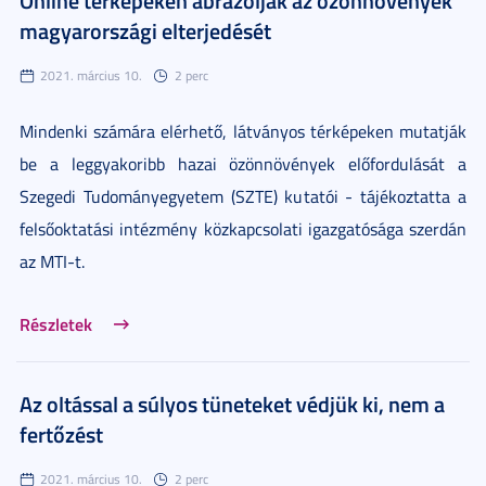
magyarországi elterjedését
2021. március 10.
2 perc
Mindenki számára elérhető, látványos térképeken mutatják
be a leggyakoribb hazai özönnövények előfordulását a
Szegedi Tudományegyetem (SZTE) kutatói - tájékoztatta a
felsőoktatási intézmény közkapcsolati igazgatósága szerdán
az MTI-t.
Részletek
Az oltással a súlyos tüneteket védjük ki, nem a
fertőzést
2021. március 10.
2 perc