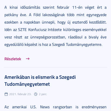
A kínai időszámítás szerint február 11-én véget ért a
patkány éve. A Föld lakosságának több mint egynegyede
ezekben a napokban ünnepli, hogy új esztendő kezdődött.
Idén az SZTE Konfuciusz Intézete különleges eseményekkel
vesz részt az ünnepségsorozatban, ráadásul a bivaly éve
egyedülálló képzést is hoz a Szegedi Tudományegyetemre.
Részletek
Amerikában is elismerik a Szegedi
Tudományegyetemet
2021. február 23.
2 perc
Az amerikai U.S. News rangsorban is eredményesen