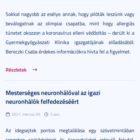
Sokkal nagyobb az esélye annak, hogy pilóták leszünk vagy
beválogatnak az olimpiai csapatba, mint hogy allergiás
tünetet okozzon a koronavírus elleni védőoltás – derült ki a
Gyermekgyógyászati Klinika igazgatójának előadásából.
Bereczki Csaba érdekes információkra hívta fel a figyelmet.
Részletek
Mesterséges neuronhálóval az igazi
neuronhálók felfedezéséért
2021. március 09.
5 perc
Az idegsejtek pontos megtalálása egy szövetmintában
rengeteg szakértelmet és tapasztalatot igénylő feladat.