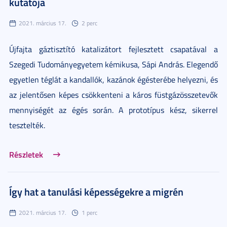
kutatója
2021. március 17.
2 perc
Újfajta gáztisztító katalizátort fejlesztett csapatával a
Szegedi Tudományegyetem kémikusa, Sápi András. Elegendő
egyetlen téglát a kandallók, kazánok égésterébe helyezni, és
az jelentősen képes csökkenteni a káros füstgázösszetevők
mennyiségét az égés során. A prototípus kész, sikerrel
tesztelték.
Részletek
Így hat a tanulási képességekre a migrén
2021. március 17.
1 perc