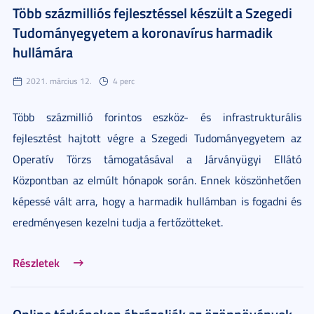
Több százmilliós fejlesztéssel készült a Szegedi
Tudományegyetem a koronavírus harmadik
hullámára
2021. március 12.
4 perc
Több százmillió forintos eszköz- és infrastrukturális
fejlesztést hajtott végre a Szegedi Tudományegyetem az
Operatív Törzs támogatásával a Járványügyi Ellátó
Központban az elmúlt hónapok során. Ennek köszönhetően
képessé vált arra, hogy a harmadik hullámban is fogadni és
eredményesen kezelni tudja a fertőzötteket.
Részletek
Online térképeken ábrázolják az özönnövények