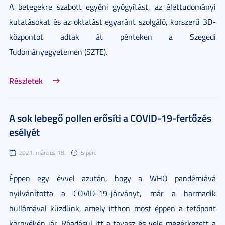
A betegekre szabott egyéni gyógyítást, az élettudományi
kutatásokat és az oktatást egyaránt szolgáló, korszerű 3D-
központot adtak át pénteken a Szegedi
Tudományegyetemen (SZTE).
Részletek
A sok lebegő pollen erősíti a COVID-19-fertőzés
esélyét
2021. március 18.
5 perc
Éppen egy évvel azután, hogy a WHO pandémiává
nyilvánította a COVID-19-járványt, már a harmadik
hullámával küzdünk, amely itthon most éppen a tetőpont
környékén jár. Ráadásul itt a tavasz és vele megérkezett a