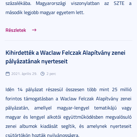
százalékába. Magyarországi viszonylatban az SZTE a
második legjobb magyar egyetem lett.
Részletek
Kihirdették a Waclaw Felczak Alapítvány zenei
pályázatának nyerteseit
2021. április 29.
2 perc
Idén 14 pályázat részesül összesen több mint 25 millió
forintos támogatásban a Waclaw Felczak Alapítvány zenei
pályázatán, amellyel magyar-lengyel tematikájú vagy
magyar és lengyel alkotói együttműködésben megvalósuló
zenei albumok kiadását segítik, és amelynek nyerteseit
csütörtökön hozták nyilvánosságra.