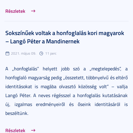
Részletek
Sokszínűek voltak a honfoglalás kori magyarok
– Langó Péter a Mandinernek
2021. május 09.
11 perc
A „honfoglalás” helyett jobb szó a „megtelepedés”, a
honfoglaló magyarság pedig „összetett, többnyelvű és eltérő
identitásokat is magába olvasztó közösség volt” – vallja
Langó Péter. A neves régésszel a honfoglalás kutatásának
új, izgalmas eredményeiről és őseink identitásáról is
beszéltünk.
Részletek