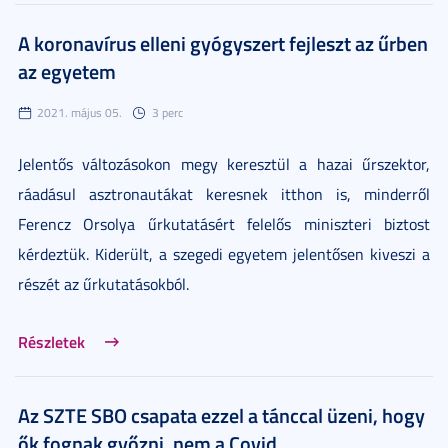
A koronavírus elleni gyógyszert fejleszt az űrben
az egyetem
2021. május 05.
3 perc
Jelentős változásokon megy keresztül a hazai űrszektor,
ráadásul asztronautákat keresnek itthon is, minderről
Ferencz Orsolya űrkutatásért felelős miniszteri biztost
kérdeztük. Kiderült, a szegedi egyetem jelentősen kiveszi a
részét az űrkutatásokból.
Részletek
Az SZTE SBO csapata ezzel a tánccal üzeni, hogy
ők fognak győzni, nem a Covid