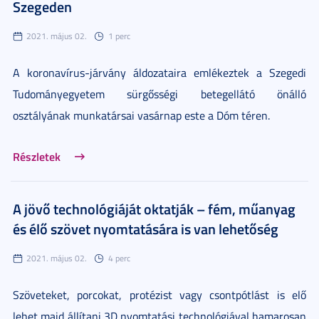
Szegeden
2021. május 02.
1 perc
A koronavírus-járvány áldozataira emlékeztek a Szegedi
Tudományegyetem sürgősségi betegellátó önálló
osztályának munkatársai vasárnap este a Dóm téren.
Részletek
A jövő technológiáját oktatják – fém, műanyag
és élő szövet nyomtatására is van lehetőség
2021. május 02.
4 perc
Szöveteket, porcokat, protézist vagy csontpótlást is elő
lehet majd állítani 3D nyomtatási technológiával hamarosan