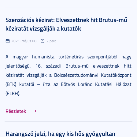
Szenzációs kézirat: Elveszettnek hit Brutus-mű
kéziratát vizsgálják a kutatók
2021. május 08.
2 perc
A magyar humanista történetírás szempontjából nagy
jelentőségű, 16. századi Brutus-mű elveszettnek hitt
kéziratát vizsgálják a Bölcsészettudományi Kutatóközpont
(BTK) kutatói – írta az Eötvös Loránd Kutatási Hálózat
(ELKH).
Részletek
Harangszó jelzi, ha egy kis hős gyógyultan