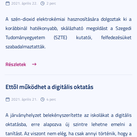
2021. április 22.
2 perc
A szén-dioxid elektrokémiai hasznosítására dolgoztak ki a
korábbinál hatékonyabb, skálázható megoldást a Szegedi
Tudományegyetem (SZTE) kutatói, felfedezésüket
szabadalmaztatták.
Részletek
Ettől működhet a digitális oktatás
2021. április 21.
4 perc
A járványhelyzet belekényszerítette az iskolákat a digitális
oktatásba, erre alapozva új szintre lehetne emelni a
tanítást. Az viszont nem elég, ha csak annyi történik, hogy a