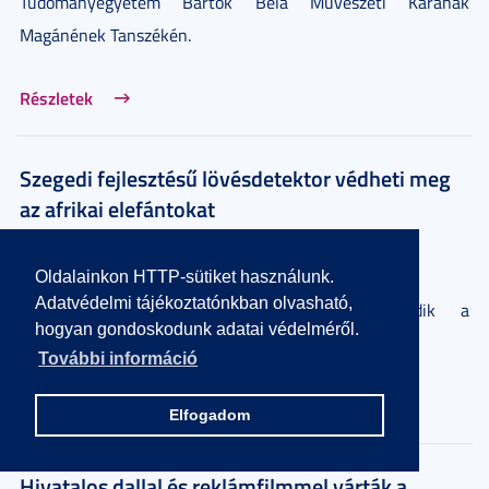
Tudományegyetem Bartók Béla Művészeti Karának
Magánének Tanszékén.
Részletek
Szegedi fejlesztésű lövésdetektor védheti meg
az afrikai elefántokat
2021. április 15.
2 perc
Oldalainkon HTTP-sütiket használunk.
Adatvédelmi tájékoztatónkban olvasható,
Az eszközöket, amelyek orvvadászoktól védik a
hogyan gondoskodunk adatai védelméről.
veszélyeztetett állatokat, Kenyában próbálják ki.
További információ
Részletek
Elfogadom
Hivatalos dallal és reklámfilmmel várták a