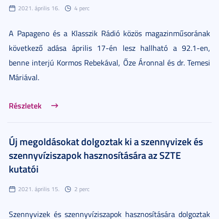
2021. április 16.
4 perc
A Papageno és a Klasszik Rádió közös magazinműsorának
következő adása április 17-én lesz hallható a 92.1-en,
benne interjú Kormos Rebekával, Őze Áronnal és dr. Temesi
Máriával.
Részletek
Új megoldásokat dolgoztak ki a szennyvizek és
szennyvíziszapok hasznosítására az SZTE
kutatói
2021. április 15.
2 perc
Szennyvizek és szennyvíziszapok hasznosítására dolgoztak