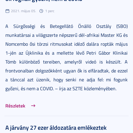
2021. május 05.
1 perc
A Sürgősségi és Betegellátó Önálló Osztály (SBO)
munkatársai a világszerte népszerű dél-afrikai Master KG és
Nomcembo ősi törzsi ritmusokat idéző dalára ropták május
1-jén az Újklinika és a mellette lévő Petri Gábor Klinikai
Tömb különböző tereiben, amelyről videó is készült. A
frontvonalban dolgozókként ugyan ők is elfáradtak, de ezzel
a tánccal azt üzenik, hogy senki ne adja fel: mi fogunk
győzni, és nem a COVID. – írja az SZTE közleményében.
Részletek
A járvány 27 ezer áldozatára emlékeztek