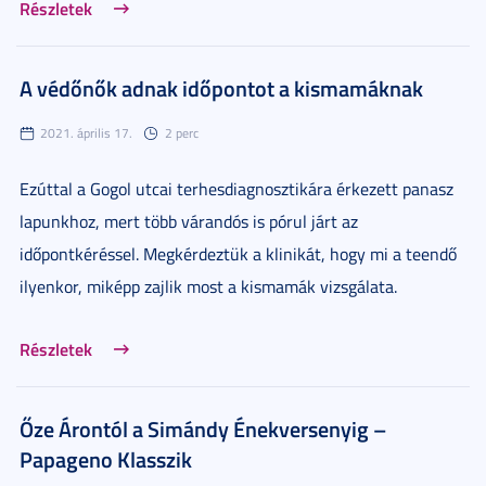
Részletek
A védőnők adnak időpontot a kismamáknak
2021. április 17.
2 perc
Ezúttal a Gogol utcai terhesdiagnosztikára érkezett panasz
lapunkhoz, mert több várandós is pórul járt az
időpontkéréssel. Megkérdeztük a klinikát, hogy mi a teendő
ilyenkor, miképp zajlik most a kismamák vizsgálata.
Részletek
Őze Árontól a Simándy Énekversenyig –
Papageno Klasszik