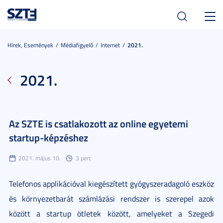
Toggl
navig
Hírek, Események
Médiafigyelő
Internet
2021.
2021.
Az SZTE is csatlakozott az online egyetemi
startup-képzéshez
2021. május 10.
3 perc
Telefonos applikációval kiegészített gyógyszeradagoló eszköz
és környezetbarát számlázási rendszer is szerepel azok
között a startup ötletek között, amelyeket a Szegedi