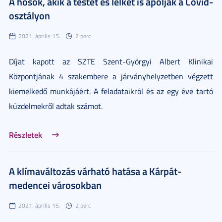
A hősök, akik a testet és lelket is ápolják a Covid-
osztályon
2021. április 15.
2 perc
Díjat kapott az SZTE Szent-Györgyi Albert Klinikai
Központjának 4 szakembere a járványhelyzetben végzett
kiemelkedő munkájáért. A feladataikról és az egy éve tartó
küzdelmekről adtak számot.
Részletek
A klímaváltozás várható hatása a Kárpát-
medencei városokban
2021. április 15.
2 perc