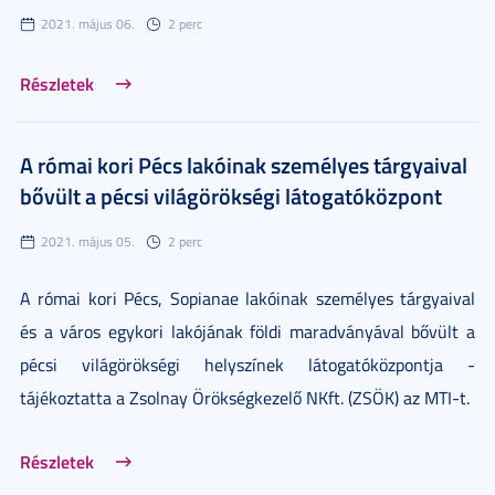
2021. május 06.
2 perc
Részletek
A római kori Pécs lakóinak személyes tárgyaival
bővült a pécsi világörökségi látogatóközpont
2021. május 05.
2 perc
A római kori Pécs, Sopianae lakóinak személyes tárgyaival
és a város egykori lakójának földi maradványával bővült a
pécsi világörökségi helyszínek látogatóközpontja -
tájékoztatta a Zsolnay Örökségkezelő NKft. (ZSÖK) az MTI-t.
Részletek