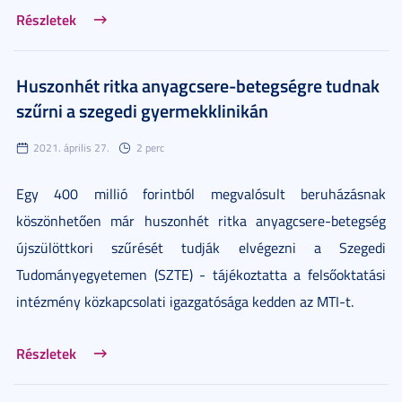
Részletek
Huszonhét ritka anyagcsere-betegségre tudnak
szűrni a szegedi gyermekklinikán
2021. április 27.
2 perc
Egy 400 millió forintból megvalósult beruházásnak
köszönhetően már huszonhét ritka anyagcsere-betegség
újszülöttkori szűrését tudják elvégezni a Szegedi
Tudományegyetemen (SZTE) - tájékoztatta a felsőoktatási
intézmény közkapcsolati igazgatósága kedden az MTI-t.
Részletek