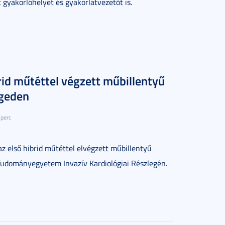
 gyakorlóhelyet és gyakorlatvezetőt is.
rid műtéttel végzett műbillentyű
egeden
 perc
az első hibrid műtéttel elvégzett műbillentyű
Tudományegyetem Invazív Kardiológiai Részlegén.