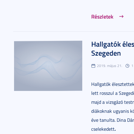
Részletek
Hallgatók éles
Szegeden
2019. május 21.
1
Hallgatók élesztette
lett rosszul a Szege
majd a vizsgázó testn
diákoknak ugyanis kö
éve tanulta. Dina Dá
.
cselekedett