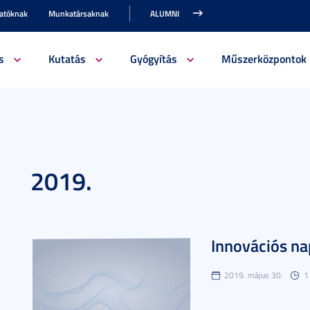
gatóknak
Munkatársaknak
ALUMNI
s
Kutatás
Gyógyítás
Műszerközpontok
2019.
Innovációs n
2019. május 30.
1