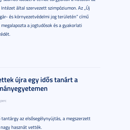
 Intézet által szervezett szimpóziumon. Az „Új
agár- és környezetvédelmi jog területén” című
 megalapozta a jogtudósok és a gyakorlati
édét.
ttek újra egy idős tanárt a
ományegyetemen
 perc
 tantárgy az elsősegélynyújtás, a megszerzett
 nagy hasznát vették.