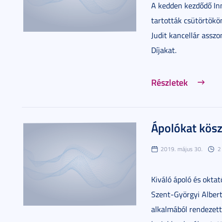
A kedden kezdődő In
tartották csütörtök
Judit kancellár assz
Díjakat.
Részletek
Ápolókat kös
2019. május 30.
2
Kiváló ápoló és okta
Szent-Györgyi Albert
alkalmából rendezett 