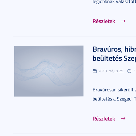
legjobbnak választott
Részletek
Bravúros, hib
beültetés Sz
2019. május 29.
3
Bravúrosan sikerült 
beültetés a Szegedi 
Részletek