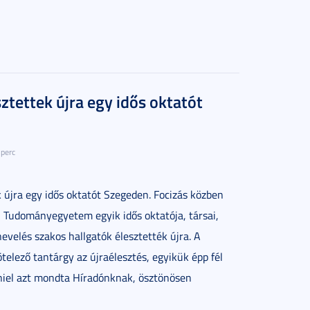
ztettek újra egy idős oktatót
 perc
k újra egy idős oktatót Szegeden. Focizás közben
di Tudományegyetem egyik idős oktatója, társai,
evelés szakos hallgatók élesztették újra. A
telező tantárgy az újraélesztés, egyikük épp fél
niel azt mondta Híradónknak, ösztönösen