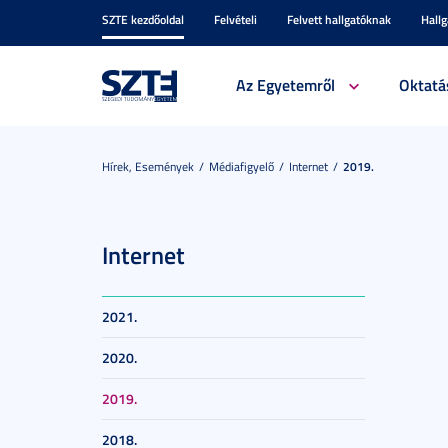
SZTE kezdőoldal
Felvételi
Felvett hallgatóknak
Hall
Az Egyetemről
Oktatá
Hírek, Események
Médiafigyelő
Internet
2019.
Internet
2021.
2020.
2019.
2018.