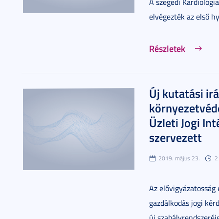
A szegedi Kardiológia
elvégezték az első h
Részletek
Új kutatási ir
környezetvéde
Üzleti Jogi In
szervezett
2019. május 23.
2
Az elővigyázatosság 
gazdálkodás jogi kér
új szabályrendszeréi