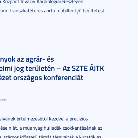
i Központ Invazív Kardiológiai Részlegén
ybrid transzkatéteres aorta műbillentyű beültetést.
ányok az agrár- és
lmi jog területén – Az SZTE ÁJTK
tézet országos konferenciát
 perc
elvének értelmezésétől kezdve, a precíziós
désein át, a műanyag hulladék csökkentésének az
g, számos időszerű témát tárgyaltak a kutatók az