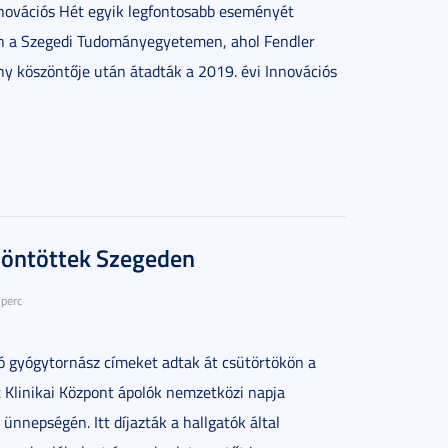
novációs Hét egyik legfontosabb eseményét
ön a Szegedi Tudományegyetemen, ahol Fendler
ony köszöntője után átadták a 2019. évi Innovációs
zöntöttek Szegeden
 perc
tó gyógytornász címeket adtak át csütörtökön a
 Klinikai Központ ápolók nemzetközi napja
ünnepségén. Itt díjazták a hallgatók által