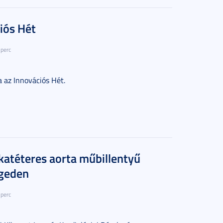
iós Hét
 perc
az Innovációs Hét.
katéteres aorta műbillentyű
egeden
 perc