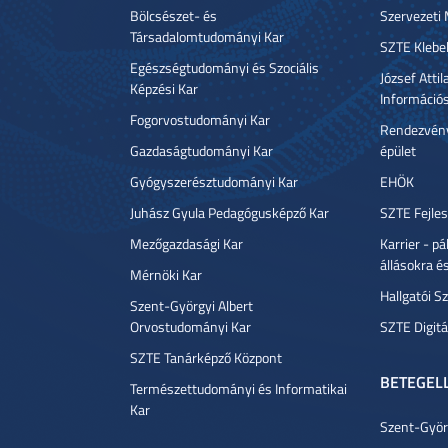
Bölcsészet- és
Szervezeti
Társadalomtudományi Kar
SZTE Klebe
Egészségtudományi és Szociális
József Atti
Képzési Kar
Információ
Fogorvostudományi Kar
Rendezvény
Gazdaságtudományi Kar
épület
Gyógyszerésztudományi Kar
EHÖK
Juhász Gyula Pedagógusképző Kar
SZTE Fejles
Mezőgazdasági Kar
Karrier - p
állásokra é
Mérnöki Kar
Hallgatói Sz
Szent-Györgyi Albert
Orvostudományi Kar
SZTE Digitá
SZTE Tanárképző Központ
BETEGEL
Természettudományi és Informatikai
Kar
Szent-Györg