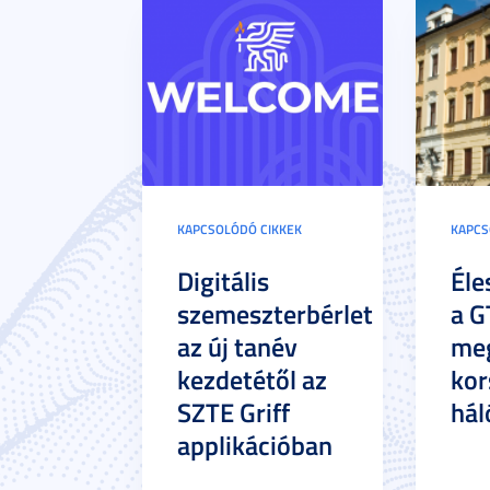
KAPCSOLÓDÓ CIKKEK
KAPCS
Digitális
Éle
szemeszterbérlet
a G
az új tanév
meg
kezdetétől az
kor
SZTE Griff
hál
applikációban