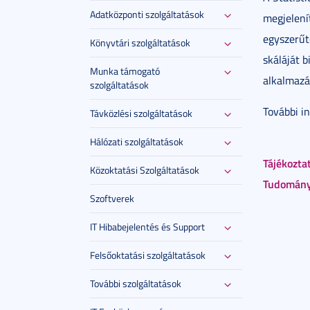
Adatközponti szolgáltatások
megjelení
egyszerűt
Könyvtári szolgáltatások
skáláját 
Munka támogató
alkalmazá
szolgáltatások
További i
Távközlési szolgáltatások
Hálózati szolgáltatások
Tájékozta
Közoktatási Szolgáltatások
Tudomán
Szoftverek
IT Hibabejelentés és Support
Felsőoktatási szolgáltatások
További szolgáltatások