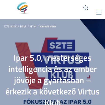
Toggl
navig
SZTE IKIKK
Hírek
Hírek
Kiemelt Hírek
Ipar 5.0, mesterséges
intelligencia és az ember
jövője a gyártásban –
érkezik a következő Virtus
Klub