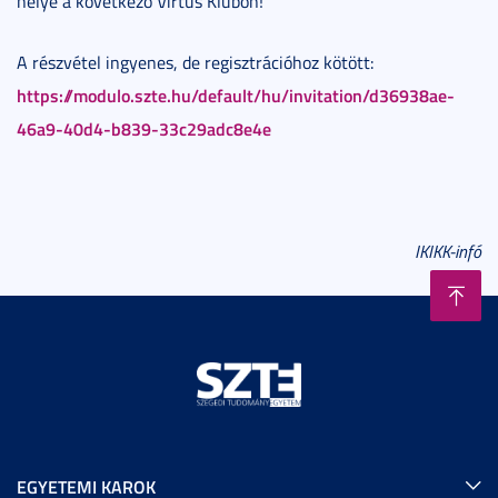
helye a következő Virtus Klubon!
A részvétel ingyenes, de regisztrációhoz kötött:
https://modulo.szte.hu/default/hu/invitation/d36938ae-
46a9-40d4-b839-33c29adc8e4e
IKIKK-infó
EGYETEMI KAROK