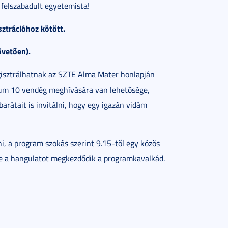
felszabadult egyetemista!
sztrációhoz kötött.
övetően).
regisztrálhatnak az SZTE Alma Mater honlapján
mum 10 vendég meghívására van lehetősége,
arátait is invitálni, hogy egy igazán vidám
, a program szokás szerint 9.15-től egy közös
ve a hangulatot megkezdődik a programkavalkád.