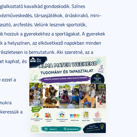
glalkoztató kavalkád gondoskodik. Színes
kézműveskedés, társasjátékok, óriáskirakó, mini-
asztó, arcfestés. Velünk lesznek sportolók,
bb hozzuk a gyerekekhez a sportágakat. A gyerekek
k a helyszínen, az elkövetkező napokban minden
észletesen is bemutatunk.
Aki szeretné, az a
et kaphat, és
 ezzel a
ámukra
 keressük a