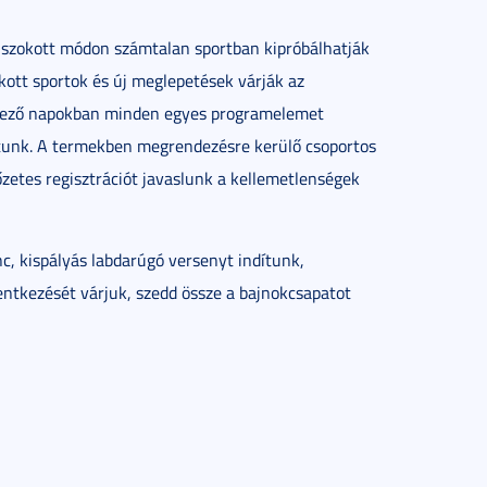
a szokott módon számtalan sportban kipróbálhatják
ott sportok és új meglepetések várják az
tkező napokban minden egyes programelemet
tunk. A termekben megrendezésre kerülő csoportos
őzetes regisztrációt javaslunk a kellemetlenségek
nc, kispályás labdarúgó versenyt indítunk,
entkezését várjuk, szedd össze a bajnokcsapatot