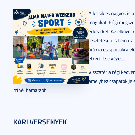
A kicsik és nagyok is 
magukat. Régi megszok
érkezőket. Az elköve
részletesen is bemuta
órákra és sportokra el
elkerülése végett.
Visszatér a régi kedve
amelyhez csapatok jel
minél hamarabb!
KARI VERSENYEK