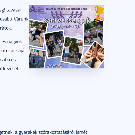
g! tavaszi
tosabb. Várunk
rátok.
k és nagyok
ontokat saját
ósabb és
ntkezését
getnek, a gyerekek szórakoztatásáról ismét