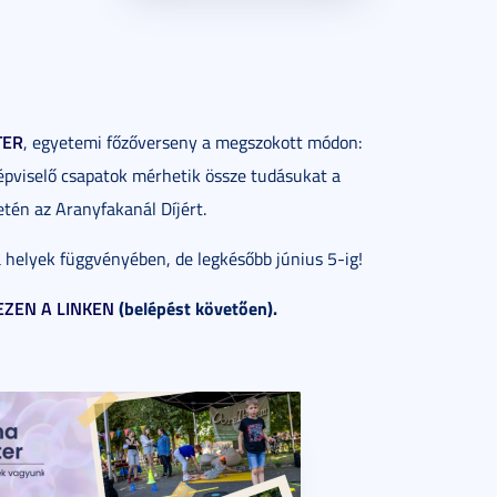
TER
, egyetemi főzőverseny a megszokott módon:
épviselő csapatok mérhetik össze tudásukat a
etén az Aranyfakanál Díjért.
a helyek függvényében, de legkésőbb június 5-ig!
EZEN A LINKEN
(belépést követően).