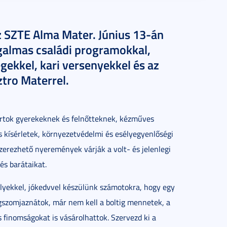
z SZTE Alma Mater. Június 13-án
zgalmas családi programokkal,
gekkel, kari versenyekkel és az
tro Materrel.
ortok gyerekeknek és felnőtteknek, kézműves
s kísérletek, környezetvédelmi és esélyegyenlőségi
zerezhető nyeremények várják a volt- és jelenlegi
és barátaikat.
yekkel, jókedvvel készülünk számotokra, hogy egy
gszomjaznátok, már nem kell a boltig mennetek, a
 finomságokat is vásárolhattok. Szervezd ki a