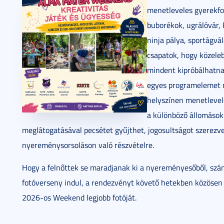
menetleveles gyerekfo
buborékok, ugrálóvár, 
ninja pálya, sportágvál
csapatok, hogy közele
mindent kipróbálhatna
egyes programelemet r
helyszínen menetlevel
a különböző állomások
meglátogatásával pecsétet gyűjthet, jogosultságot szerezve
nyereménysorsoláson való részvételre.
Hogy a felnőttek se maradjanak ki a nyereményesőből, sz
fotóverseny indul, a rendezvényt követő hetekben közösen
2026-os Weekend legjobb fotóját.