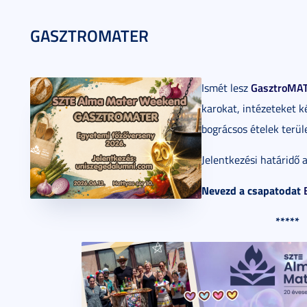
GASZTROMATER
GasztroMA
Ismét lesz
karokat, intézeteket k
bográcsos ételek terül
Jelentkezési határidő 
Nevezd a csapatodat
*****