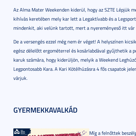
Az Alma Mater Weekenden kiderül, hogy az SZTE Lépjük me
kihívás keretében mely kar lett a Legaktívabb és a Legspor
mindenkit, aki velünk tartott, mert a nyereményeső itt vár 
De a versengés ezzel még nem ér véget! A helyszínen kicsi
egész délelőtt ergométerrel és kosárlabdával gyűjthetik a p
karuk számára, hogy kiderüljön, melyik a Weekend Leghúz
Legpontosabb Kara. A Kari Kötélhúzásra 4 fős csapatok jele
várjuk.
GYERMEKKAVALKÁD
Míg a felnőttek beszél