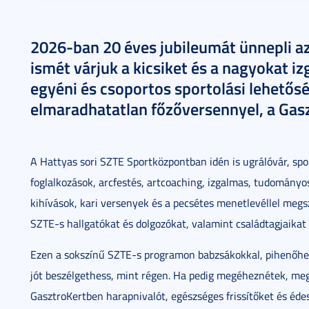
2026-ban 20 éves jubileumát ünnepli a
ismét várjuk a kicsiket és a nagyokat i
egyéni és csoportos sportolási lehetősé
elmaradhatatlan főzőversennyel, a Gasz
A Hattyas sori SZTE Sportközpontban idén is ugrálóvár, sp
foglalkozások, arcfestés, artcoaching, izgalmas, tudományo
kihívások, kari versenyek és a pecsétes menetlevéllel megs
SZTE-s hallgatókat és dolgozókat, valamint családtagjaikat 
Ezen a sokszínű SZTE-s programon babzsákokkal, pihenőhel
jót beszélgethess, mint régen. Ha pedig megéheznétek, me
GasztroKertben harapnivalót, egészséges frissítőket és édes