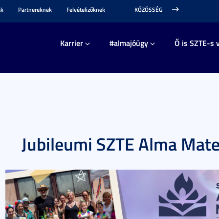
ak
Partnereknek
Felvételizőknek
KÖZÖSSÉG
Karrier
#almajóügy
Ő is SZTE-s v
Jubileumi SZTE Alma Mat