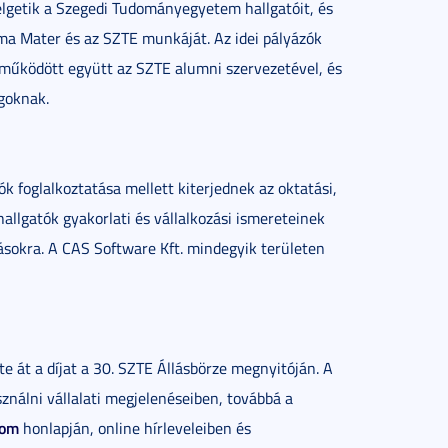
lgetik a Szegedi Tudományegyetem hallgatóit, és
lma Mater és az SZTE munkáját. Az idei pályázók
 működött együtt az SZTE alumni szervezetével, és
agoknak.
ók foglalkoztatása mellett kiterjednek az oktatási,
llgatók gyakorlati és vállalkozási ismereteinek
ásokra. A CAS Software Kft. mindegyik területen
e át a díjat a 30. SZTE Állásbörze megnyitóján. A
ználni vállalati megjelenéseiben, továbbá a
com
honlapján, online hírleveleiben és