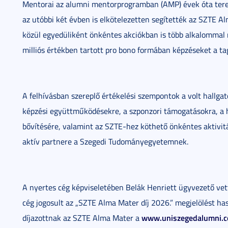
Mentorai az alumni mentorprogramban (AMP) évek óta tere
az utóbbi két évben is elkötelezetten segítették az SZTE A
közül egyedüliként önkéntes akciókban is több alkalommal
milliós értékben tartott pro bono formában képzéseket a t
A felhívásban szereplő értékelési szempontok a volt hallgat
képzési együttműködésekre, a szponzori támogatásokra, a ha
bővítésére, valamint az SZTE-hez köthető önkéntes aktivit
aktív partnere a Szegedi Tudományegyetemnek.
A nyertes cég képviseletében Belák Henriett ügyvezető vett
cég jogosult az „SZTE Alma Mater díj 2026.” megjelölést has
www.uniszegedalumni.
díjazottnak az SZTE Alma Mater a