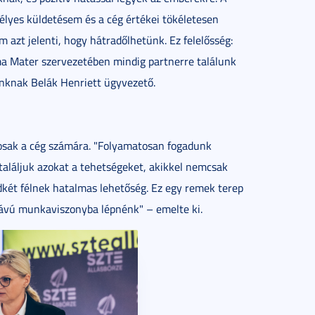
lyes küldetésem és a cég értékei tökéletesen
m azt jelenti, hogy hátradőlhetünk. Ez felelősség:
ma Mater szervezetében mindig partnerre találunk
lunknak Belák Henriett ügyvezető.
tosak a cég számára. "Folyamatosan fogadunk
találjuk azokat a tehetségeket, akikkel nemcsak
két félnek hatalmas lehetőség. Ez egy remek terep
távú munkaviszonyba lépnénk" – emelte ki.