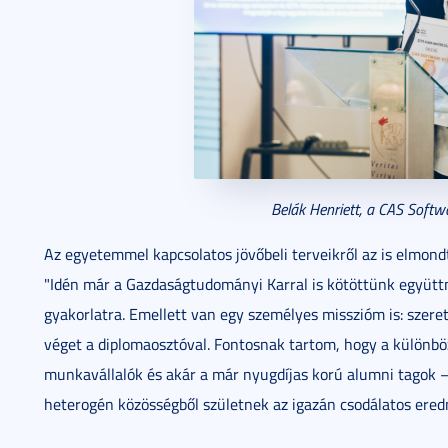
Belák Henriett, a CAS Softwa
Az egyetemmel kapcsolatos jövőbeli terveikről az is elmondt
"Idén már a Gazdaságtudományi Karral is kötöttünk együtt
gyakorlatra. Emellett van egy személyes misszióm is: szer
véget a diplomaosztóval. Fontosnak tartom, hogy a különböz
munkavállalók és akár a már nyugdíjas korú alumni tagok –
heterogén közösségből születnek az igazán csodálatos ere