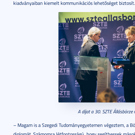
kiadványaiban kiemelt kommunikációs lehetőséget biztosít.
A díjat a 30. SZTE Állásbörze 
– Magam is a Szegedi Tudományegyetemen végeztem, a Böl
diplomát. Számomra létfontosságú, hogy segíthessek másokn