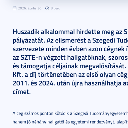
2026. április 30.
3 perc
Huszadik alkalommal hirdette meg az S
pályázatát. Az elismerést a Szegedi 
szervezete minden évben azon cégnek ít
az SZTE-n végzett hallgatóknak, szoros
és támogatja céljainak megvalósítását. 
Kft. a díj történetében az első olyan cég,
2011. és 2024. után újra használhatja a
címet.
A cég számos ponton kötődik a Szegedi Tudományegyetemhe
hanem jó néhány hallgatói és egyetemi rendezvényt, alapít