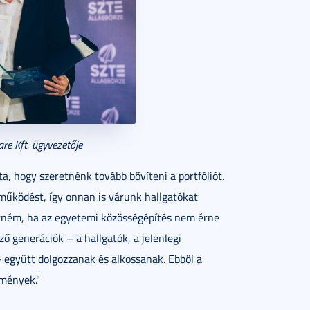
re Kft. ügyvezetője
a, hogy szeretnénk tovább bővíteni a portfóliót.
működést, így onnan is várunk hallgatókat
etném, ha az egyetemi közösségépítés nem érne
ő generációk – a hallgatók, a jelenlegi
 együtt dolgozzanak és alkossanak. Ebből a
dmények."