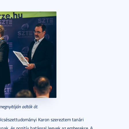
megnyitóján adták át.
csészettudományi Karon szereztem tanári
ak, és pozitív hatással legyek az emberekre. A