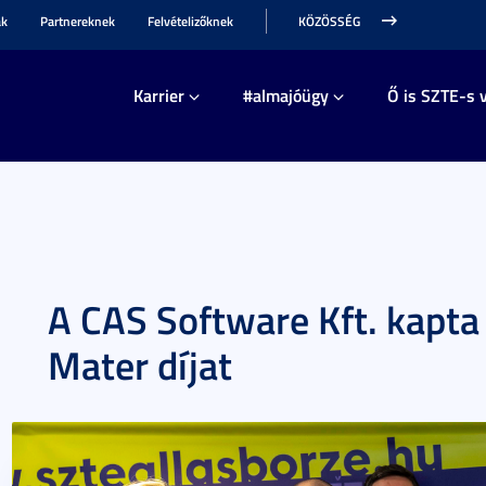
ak
Partnereknek
Felvételizőknek
KÖZÖSSÉG
Karrier
#almajóügy
Ő is SZTE-s v
A CAS Software Kft. kapta
Mater díjat