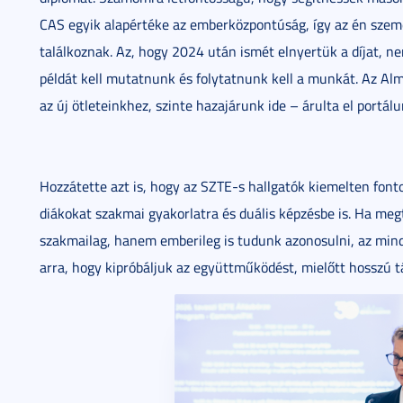
CAS egyik alapértéke az emberközpontúság, így az én szemé
találkoznak. Az, hogy 2024 után ismét elnyertük a díjat, ne
példát kell mutatnunk és folytatnunk kell a munkát. Az Al
az új ötleteinkhez, szinte hazajárunk ide – árulta el portá
Hozzátette azt is, hogy az SZTE-s hallgatók kiemelten fon
diákokat szakmai gyakorlatra és duális képzésbe is. Ha meg
szakmailag, hanem emberileg is tudunk azonosulni, az mind
arra, hogy kipróbáljuk az együttműködést, mielőtt hosszú 