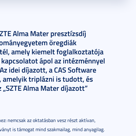
ZTE Alma Mater presztízsdíj
Tudományegyetem öregdiák
él, amely kiemelt foglalkoztatója
 kapcsolatot ápol az intézménnyel
Az idei díjazott, a CAS Software
 amelyik triplázni is tudott, és
z „SZTE Alma Mater díjazott”
z: nemcsak az oktatásban vesz részt aktívan,
ványt is támogat mind szakmailag, mind anyagilag.