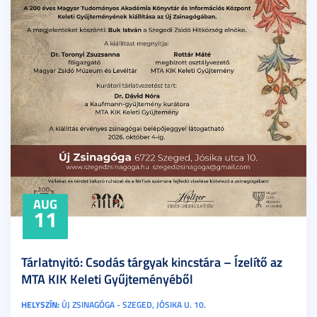
AUG
11
Tárlatnyitó: Csodás tárgyak kincstára – Ízelítő az
MTA KIK Keleti Gyűjteményéből
HELYSZÍN:
ÚJ ZSINAGÓGA - SZEGED, JÓSIKA U. 10.