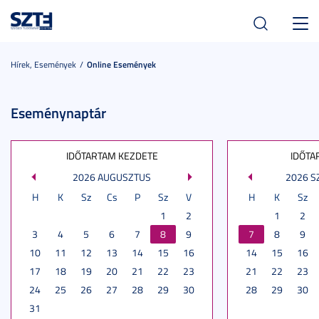
Toggl
navig
Hírek, Események
Online Események
Eseménynaptár
IDŐTARTAM KEZDETE
IDŐTA
2026 AUGUSZTUS
2026 
H
K
Sz
Cs
P
Sz
V
H
K
Sz
1
2
1
2
3
4
5
6
7
8
9
7
8
9
10
11
12
13
14
15
16
14
15
16
17
18
19
20
21
22
23
21
22
23
24
25
26
27
28
29
30
28
29
30
31