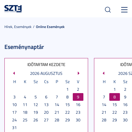
Toggl
navig
Hírek, Események
Online Események
Eseménynaptár
IDŐTARTAM KEZDETE
IDŐTA
2026 AUGUSZTUS
2026 
H
K
Sz
Cs
P
Sz
V
H
K
Sz
1
2
1
2
3
4
5
6
7
8
9
7
8
9
10
11
12
13
14
15
16
14
15
16
17
18
19
20
21
22
23
21
22
23
24
25
26
27
28
29
30
28
29
30
31