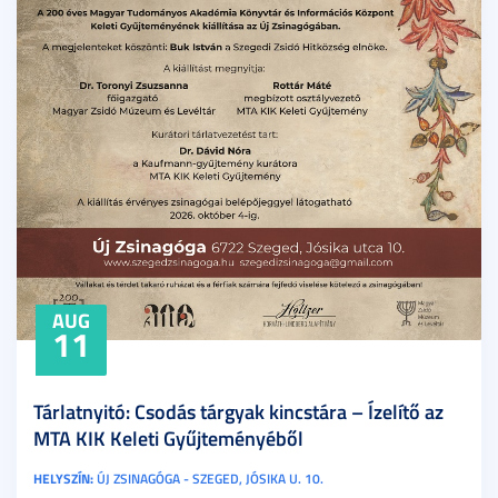
AUG
11
Tárlatnyitó: Csodás tárgyak kincstára – Ízelítő az
MTA KIK Keleti Gyűjteményéből
HELYSZÍN:
ÚJ ZSINAGÓGA - SZEGED, JÓSIKA U. 10.