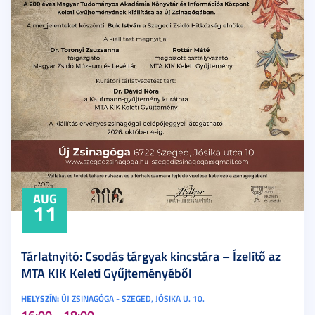
AUG
11
Tárlatnyitó: Csodás tárgyak kincstára – Ízelítő az
MTA KIK Keleti Gyűjteményéből
HELYSZÍN:
ÚJ ZSINAGÓGA - SZEGED, JÓSIKA U. 10.