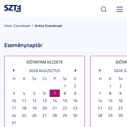
Toggl
navig
Hírek, Események
Online Események
Eseménynaptár
IDŐTARTAM KEZDETE
IDŐTA
2026 AUGUSZTUS
2026 
H
K
Sz
Cs
P
Sz
V
H
K
Sz
1
2
1
2
3
4
5
6
7
8
9
7
8
9
10
11
12
13
14
15
16
14
15
16
17
18
19
20
21
22
23
21
22
23
24
25
26
27
28
29
30
28
29
30
31