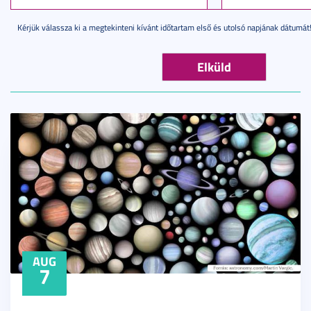
Kérjük válassza ki a megtekinteni kívánt időtartam első és utolsó napjának dátumát
AUG
7