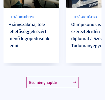
LEGÚJABB HÍREINK
LEGÚJABB HÍREINK
Hiányszakma, tele
Olimpikonok is
lehetőséggel: ezért
szereztek idén
menő logopédusnak
diplomát a Szege
lenni
Tudományegyet
Eseménynaptár