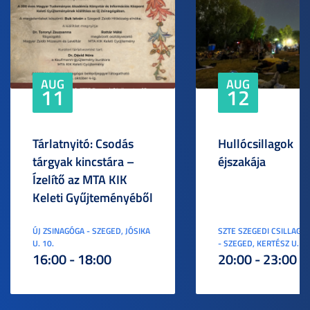
AUG
AUG
11
12
Tárlatnyitó: Csodás
Hullócsillagok
tárgyak kincstára –
éjszakája
Ízelítő az MTA KIK
Keleti Gyűjteményéből
ÚJ ZSINAGÓGA - SZEGED, JÓSIKA
SZTE SZEGEDI CSILLAGV
U. 10.
- SZEGED, KERTÉSZ U. 3.
16:00 - 18:00
20:00 - 23:00