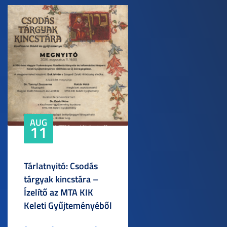
AUG
11
Tárlatnyitó: Csodás
tárgyak kincstára –
Ízelítő az MTA KIK
Keleti Gyűjteményéből