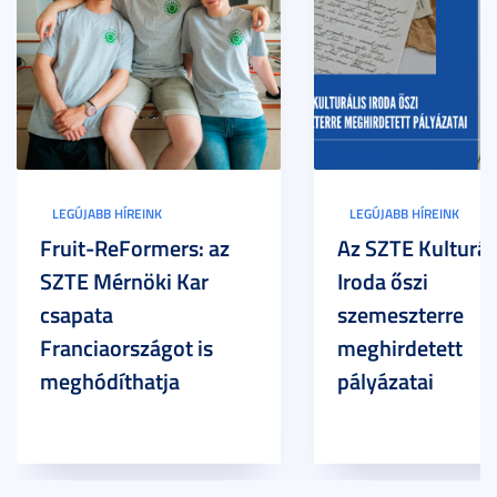
LEGÚJABB HÍREINK
LEGÚJABB HÍREINK
Fruit-ReFormers: az
Az SZTE Kulturál
SZTE Mérnöki Kar
Iroda őszi
csapata
szemeszterre
Franciaországot is
meghirdetett
meghódíthatja
pályázatai