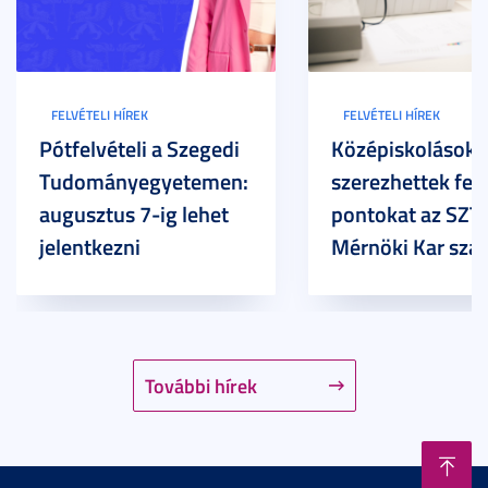
FELVÉTELI HÍREK
FELVÉTELI HÍREK
Pótfelvételi a Szegedi
Középiskolások
Tudományegyetemen:
szerezhettek felv
augusztus 7-ig lehet
pontokat az SZT
jelentkezni
Mérnöki Kar sza
További hírek