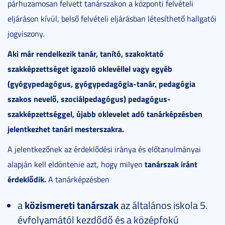
párhuzamosan felvett tanárszakon a központi felvételi
eljáráson kívül, belső felvételi eljárásban létesíthető hallgatói
jogviszony.
Aki már rendelkezik tanár, tanító, szakoktató
szakképzettséget igazoló oklevéllel vagy egyéb
(gyógypedagógus, gyógypedagógia-tanár, pedagógia
szakos nevelő, szociálpedagógus) pedagógus-
szakképzettséggel, újabb oklevelet adó tanárképzésben
jelentkezhet tanári mesterszakra.
A jelentkezőnek az érdeklődési iránya és előtanulmányai
tanárszak iránt
alapján kell eldöntenie azt, hogy milyen
érdeklődik.
A tanárképzésben
a
közismereti tanárszak
az általános iskola 5.
évfolyamától kezdődő és a középfokú