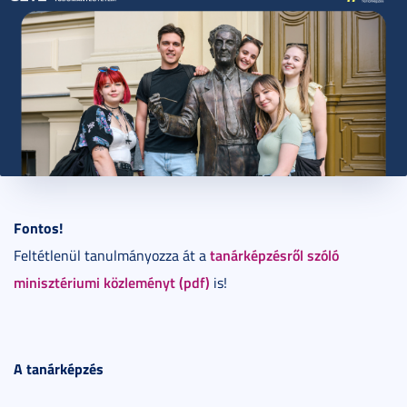
2024. január 10.
2 perc
Fontos!
tanárképzésről szóló
Feltétlenül tanulmányozza át a
minisztériumi közleményt (pdf)
is!
A tanárképzés