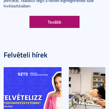
pontokat, ráadásul segít a Neked legmegfelelőbb szak
kiválasztásában.
Tovább
Felvételi hírek