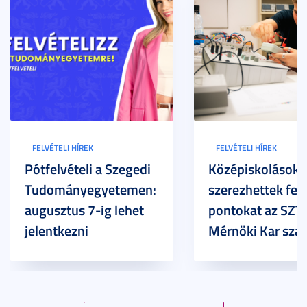
FELVÉTELI HÍREK
FELVÉTELI HÍREK
Pótfelvételi a Szegedi
Középiskolások
Tudományegyetemen:
szerezhettek felv
augusztus 7-ig lehet
pontokat az SZT
jelentkezni
Mérnöki Kar sza