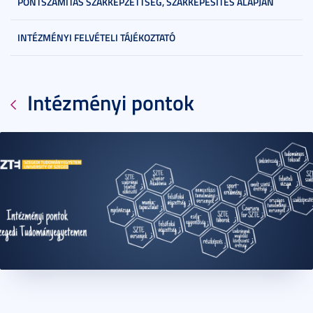
PONTSZÁMÍTÁS SZAKKÉPZETTSÉG, SZAKKÉPESÍTÉS ALAPJÁN
INTÉZMÉNYI FELVÉTELI TÁJÉKOZTATÓ
Intézményi pontok
2023. július 17.
1 perc