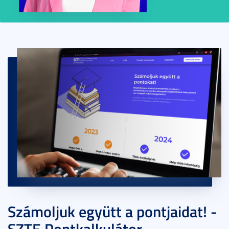
Számoljuk együtt a pontjaidat! -
SZTE Pontkalkulátor