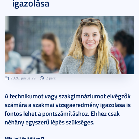
igazolása
2026. június 29.
2 perc
A technikumot vagy szakgimnáziumot elvégzők
számára a szakmai vizsgaeredmény igazolása is
fontos lehet a pontszámításhoz. Ehhez csak
néhány egyszerű lépés szükséges.
Mit kell feltölteni?