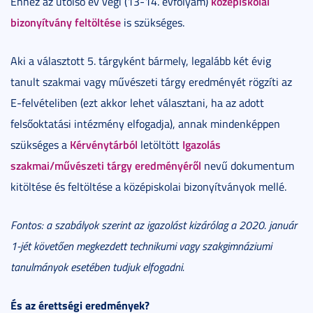
középiskolai
Ehhez az utolsó év végi (13-14. évfolyam)
bizonyítvány feltöltése
is szükséges.
Aki a választott 5. tárgyként bármely, legalább két évig
tanult szakmai vagy művészeti tárgy eredményét rögzíti az
E-felvételiben (ezt akkor lehet választani, ha az adott
felsőoktatási intézmény elfogadja), annak mindenképpen
Kérvénytárból
Igazolás
szükséges a
letöltött
szakmai/művészeti tárgy eredményéről
nevű dokumentum
kitöltése és feltöltése a középiskolai bizonyítványok mellé.
Fontos: a szabályok szerint az igazolást kizárólag a 2020. január
1-jét követően megkezdett technikumi vagy szakgimnáziumi
tanulmányok esetében tudjuk elfogadni.
És az érettségi eredmények?