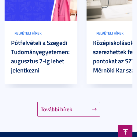
FELVÉTELI HÍREK
FELVÉTELI HÍREK
Pótfelvételi a Szegedi
Középiskolások
Tudományegyetemen:
szerezhettek felv
augusztus 7-ig lehet
pontokat az SZT
jelentkezni
Mérnöki Kar sza
További hírek