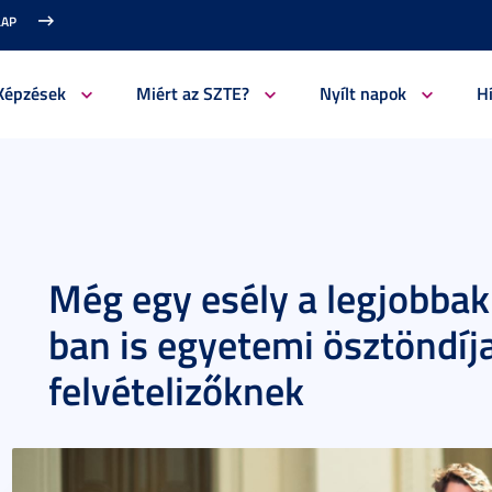
LAP
Képzések
Miért az SZTE?
Nyílt napok
H
Még egy esély a legjobba
ban is egyetemi ösztöndíja
felvételizőknek