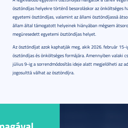
ösztöndíjas helyekre történő besoroláskor az önköltséges 
egyetemi ösztöndíjas, valamint az állami ösztöndíjassá átso
állam által támogatott helyeinek hiányában mégsem átsoro
megüresedett egyetemi ösztöndíjas helyet.
Az ösztöndíjat azok kaphatják meg, akik 2026. február 15-i
ösztöndíjas és önköltséges formájára. Amennyiben valaki cs
július 9-ig a sorrendmódosítás ideje alatt megjelölheti az a
jogosulttá válhat az ösztöndíjra.
 magával