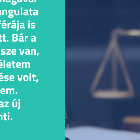
angulata
érája is
t. Bár a
sze van,
 életem
ése volt,
tem.
z új
ti.