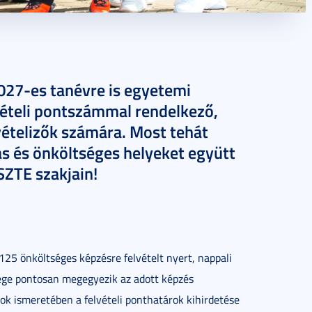
27-es tanévre is egyetemi
lvételi pontszámmal rendelkező,
vételizők számára. Most tehát
s és önköltséges helyeket együtt
 SZTE szakjain!
5 önköltséges képzésre felvételt nyert, nappali
zege pontosan megegyezik az adott képzés
ok ismeretében a felvételi ponthatárok kihirdetése