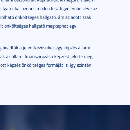
hallgatókkal azonos módon lesz figyelembe véve az
rolható önköltséges hallgató, ám az adott szak
lt önköltséges hallgató megkaphat egy
g beadták a jelentkezésüket egy képzés állami
ak az állami finanszírozású képzést jelölte meg,
dott képzés önköltséges formáját is, így szintén