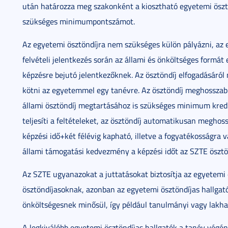
után határozza meg szakonként a kiosztható egyetemi öszt
szükséges minimumpontszámot.
Az egyetemi ösztöndíjra nem szükséges külön pályázni, az e
felvételi jelentkezés során az állami és önköltséges formá
képzésre bejutó jelentkezőknek. Az ösztöndíj elfogadásáról n
kötni az egyetemmel egy tanévre. Az ösztöndíj meghosszabbí
állami ösztöndíj megtartásához is szükséges minimum kredi
teljesíti a feltételeket, az ösztöndíj automatikusan meghos
képzési idő+két félévig kapható, illetve a fogyatékosságra 
állami támogatási kedvezmény a képzési időt az SZTE ösztönd
Az SZTE ugyanazokat a juttatásokat biztosítja az egyetemi 
ösztöndíjasoknak, azonban az egyetemi ösztöndíjas hallgató
önköltségesnek minősül, így például tanulmányi vagy lakhat
A legkiválóbb egyetemi ösztöndíjas hallgatók a tanév végén