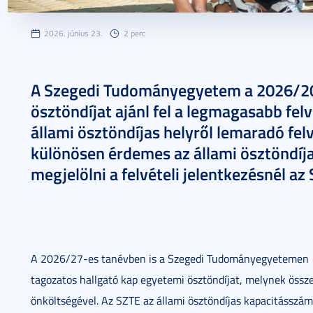
2026. június 23.
2 perc
A Szegedi Tudományegyetem a 2026/20
ösztöndíjat ajánl fel a legmagasabb fe
állami ösztöndíjas helyről lemaradó fel
különösen érdemes az állami ösztöndíja
megjelölni a felvételi jelentkezésnél az
A 2026/27-es tanévben is a Szegedi Tudományegyetemen 12
tagozatos hallgató kap egyetemi ösztöndíjat, melynek öss
önköltségével. Az SZTE az állami ösztöndíjas kapacitásszám