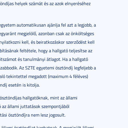
öndíjas helyek számát és az azok elnyeréséhez
gyetem automatikusan ajánlja fel azt a legjobb, a
t egyaránt megjelölő, azonban csak az önköltséges
yilatkozni kell, és beiratkozáskor szerződést kell
tásának feltétele, hogy a hallgató teljesítse az
tszámot és tanulmányi átlagot. Ha a hallgató
szabbodik. Az SZTE egyetemi ösztöndíj legfeljebb a
való tekintettel megadott (maximum 4 féléves)
íj esetén is kitolja.
ösztöndíjas hallgatóknak, mint az állami
 az állami juttatások szempontjából
ási ösztöndíjra nem lesz jogosult.
 állami ösztöndíjat kaphatnak. A megürült állami