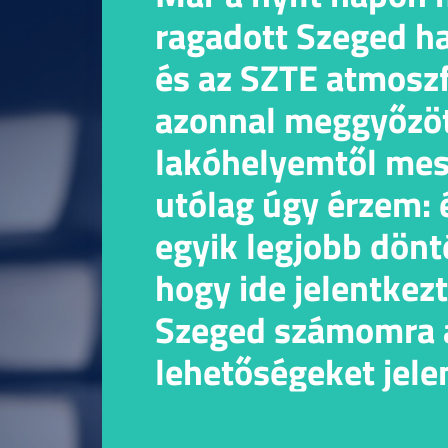
ragadott Szeged h
és az SZTE atmoszf
azonnal meggyőzöt
lakóhelyemtől mes
utólag úgy érzem:
egyik legjobb dönt
hogy ide jelentkez
Szeged számomra a
lehetőségeket jelen