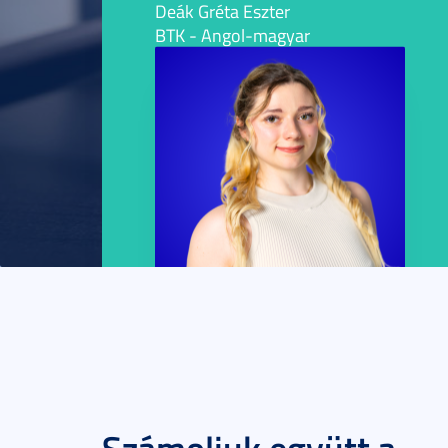
Deák Gréta Eszter
BTK - Angol-magyar