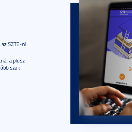
z az SZTE-n!
nál a plusz
lőbb szak