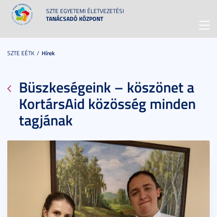
SZTE EGYETEMI ÉLETVEZETÉSI
TANÁCSADÓ KÖZPONT
Toggl
navig
SZTE EÉTK
Hírek
Büszkeségeink – köszönet a
KortársAid közösség minden
tagjának