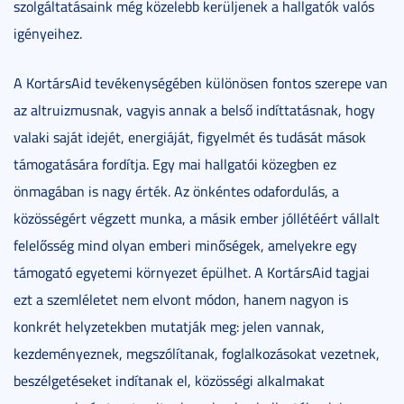
szolgáltatásaink még közelebb kerüljenek a hallgatók valós
igényeihez.
A KortársAid tevékenységében különösen fontos szerepe van
az altruizmusnak, vagyis annak a belső indíttatásnak, hogy
valaki saját idejét, energiáját, figyelmét és tudását mások
támogatására fordítja. Egy mai hallgatói közegben ez
önmagában is nagy érték. Az önkéntes odafordulás, a
közösségért végzett munka, a másik ember jóllétéért vállalt
felelősség mind olyan emberi minőségek, amelyekre egy
támogató egyetemi környezet épülhet. A KortársAid tagjai
ezt a szemléletet nem elvont módon, hanem nagyon is
konkrét helyzetekben mutatják meg: jelen vannak,
kezdeményeznek, megszólítanak, foglalkozásokat vezetnek,
beszélgetéseket indítanak el, közösségi alkalmakat