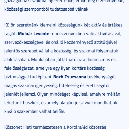
gazdagodnak: szakmailag érettebbé, emberileg érzékenyebbé,
közösségi szempontból tudatosabbá válnak.
Külön szeretnénk kiemelni közösségünk két aktív és értékes
Molnár Levente
tagját.
rendezvényekben való aktivitásával,
szervezőkészségével és önálló kezdeményező attitűdjével
jelentős szerepet vállal a közösségi és szakmai folyamatok
alakításában. Munkájában jól látható az a dinamizmus és
felelősségérzet, amelyre egy ilyen kortárs közösség
Bozó Zsuzsanna
biztonsággal tud építeni.
tevékenységét
magas szakmai igényesség, hitelesség és érett segítői
jelenlét jellemzi. Olyan minőséget képvisel, amelyre méltán
lehetünk büszkék, és amely alapján jó szívvel mondhatjuk:
kiváló szakember válhat belőle.
Köszönet illeti természetesen a KortársAid közösség