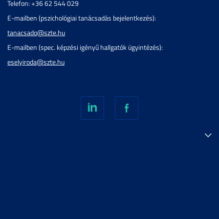
Telefon: +36 62 544 029
E-mailben (pszichológiai tanácsadás bejelentkezés):
tanacsado@szte.hu
E-mailben (spec. képzési igényű hallgatók ügyintézés):
eselyiroda@szte.hu