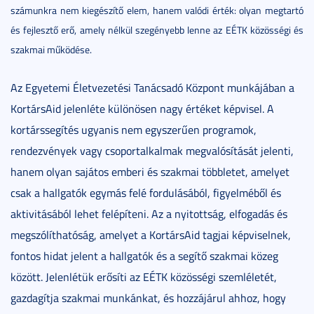
számunkra nem kiegészítő elem, hanem valódi érték: olyan megtartó
és fejlesztő erő, amely nélkül szegényebb lenne az EÉTK közösségi és
szakmai működése.
Az Egyetemi Életvezetési Tanácsadó Központ munkájában a
KortársAid jelenléte különösen nagy értéket képvisel. A
kortárssegítés ugyanis nem egyszerűen programok,
rendezvények vagy csoportalkalmak megvalósítását jelenti,
hanem olyan sajátos emberi és szakmai többletet, amelyet
csak a hallgatók egymás felé fordulásából, figyelméből és
aktivitásából lehet felépíteni. Az a nyitottság, elfogadás és
megszólíthatóság, amelyet a KortársAid tagjai képviselnek,
fontos hidat jelent a hallgatók és a segítő szakmai közeg
között. Jelenlétük erősíti az EÉTK közösségi szemléletét,
gazdagítja szakmai munkánkat, és hozzájárul ahhoz, hogy