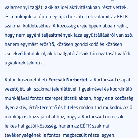
valamennyi tagját, akik az idei aktivitásokban részt vettek,
és munkájukkal újra meg újra hozzátettek valamit az EÉTK
szakmai küldetéséhez. A közösség ereje éppen abban rejlik,
hogy nem egyéni teljesítmények laza együttállásáról van szó,
hanem egymást erősítő, közösen gondolkodó és közösen
cselekvő fiatalokról, akik hallgatótársaik támogatását valódi
ügyüknek tekintik.
Fercsák Norbertet
Külön köszönet illeti
, a KortársAid csapat
vezetőjét, aki szakmai jelenlétével, figyelmével és koordináló
munkájával fontos szerepet játszik abban, hogy ez a közösség
ilyen aktív, értékteremtő és hiteles módon tud működni. Az ő
munkája is hozzájárul ahhoz, hogy a KortársAid nemcsak
lelkes hallgatói közösség, hanem az EÉTK szakmai
tevékenységének is fontos, megbecsült része legyen.