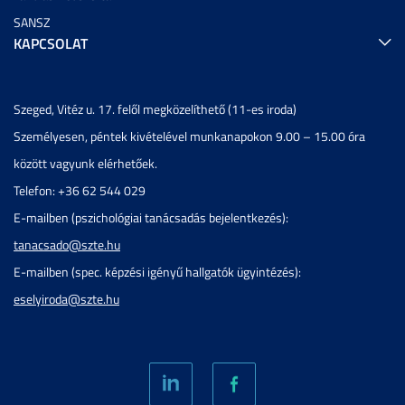
SANSZ
KAPCSOLAT
Szeged, Vitéz u. 17. felől megközelíthető (11-es iroda)
Személyesen, péntek kivételével munkanapokon 9.00 – 15.00 óra
között vagyunk elérhetőek.
Telefon: +36 62 544 029
E-mailben (pszichológiai tanácsadás bejelentkezés):
tanacsado@szte.hu
E-mailben (spec. képzési igényű hallgatók ügyintézés):
eselyiroda@szte.hu