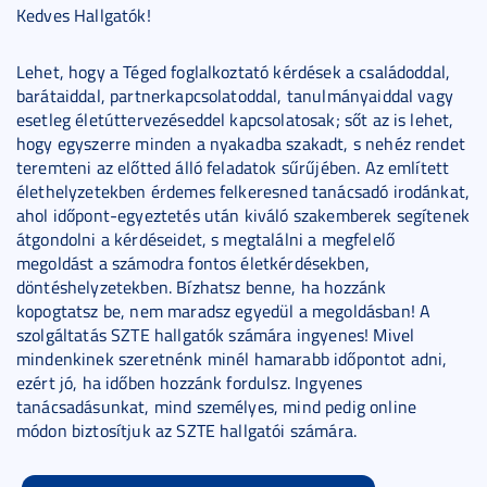
Kedves Hallgatók!
Lehet, hogy a Téged foglalkoztató kérdések a családoddal,
barátaiddal, partnerkapcsolatoddal, tanulmányaiddal vagy
esetleg életúttervezéseddel kapcsolatosak; sőt az is lehet,
hogy egyszerre minden a nyakadba szakadt, s nehéz rendet
teremteni az előtted álló feladatok sűrűjében.
Az említett
élethelyzetekben érdemes felkeresned tanácsadó irodánkat,
ahol időpont-egyeztetés után kiváló szakemberek segítenek
átgondolni a kérdéseidet, s megtalálni a megfelelő
megoldást a számodra fontos életkérdésekben,
döntéshelyzetekben.
Bízhatsz benne, ha hozzánk
kopogtatsz be, nem maradsz egyedül a megoldásban! A
szolgáltatás SZTE hallgatók számára ingyenes! Mivel
mindenkinek szeretnénk minél hamarabb időpontot adni,
ezért jó, ha időben hozzánk fordulsz.
Ingyenes
tanácsadásunkat, mind személyes, mind pedig online
módon biztosítjuk az SZTE hallgatói számára.