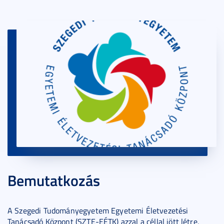
Bemutatkozás
A Szegedi Tudományegyetem Egyetemi Életvezetési
Tanácsadó Központ (SZTE-EÉTK) azzal a céllal jött létre,