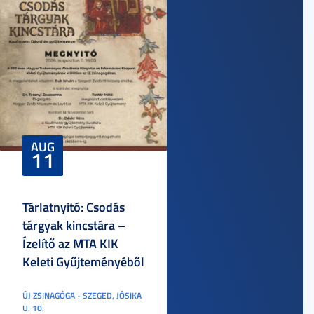
AUG
11
Tárlatnyitó: Csodás
tárgyak kincstára –
Ízelítő az MTA KIK
Keleti Gyűjteményéből
ÚJ ZSINAGÓGA - SZEGED, JÓSIKA
U. 10.