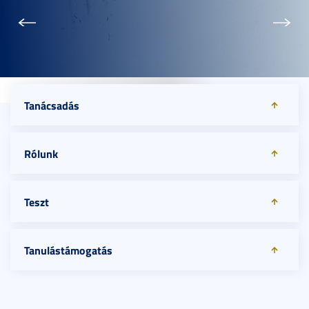
Előző
Köve
Tanácsadás
Rólunk
Munkatársak
Teszt
Kortárssegítők
FETA ajánlás
Tanulástámogatás