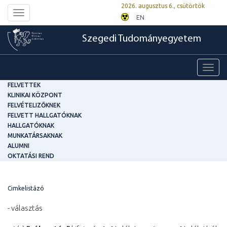
2026. augusztus 6., csütörtök
Toggle
EN
navigation
Szegedi Tudományegyetem
Toggl
navig
FELVETTEK
KLINIKAI KÖZPONT
FELVÉTELIZŐKNEK
FELVETT HALLGATÓKNAK
HALLGATÓKNAK
MUNKATÁRSAKNAK
ALUMNI
OKTATÁSI REND
Cimkelistázó
- választás