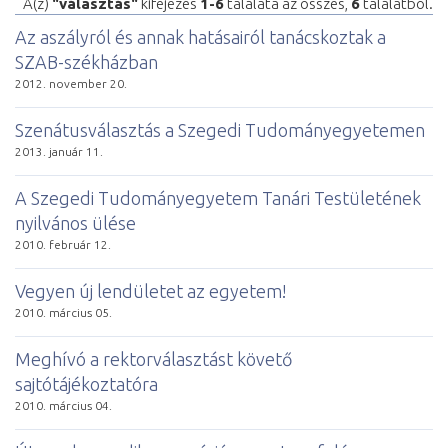
A(z)
"választás"
kifejezés
1-6
találata az összes,
6
találatból.
Az aszályról és annak hatásairól tanácskoztak a
SZAB-székházban
2012. november 20.
Szenátusválasztás a Szegedi Tudományegyetemen
2013. január 11.
A Szegedi Tudományegyetem Tanári Testületének
nyilvános ülése
2010. február 12.
Vegyen új lendületet az egyetem!
2010. március 05.
Meghívó a rektorválasztást követő
sajtótájékoztatóra
2010. március 04.