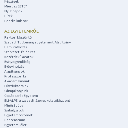
Képzések
Miért az SZTE?
Nyílt napok
Hírek
Pontkalkulátor
AZ EGYETEMRŐL
Rektori köszöntő
Szegedi Tudományegyetemért Alapítvány
Bemutatkozás
Szervezeti felépítés
Közérdekű adatok
Esélyegyenlőség
E-ügyintézés
Alapítványok
Professzori kar
Akadémikusaink
Díszdoktoraink
Olimpikonjaink
Családbarát Egyetem
ELI-ALPS, a szegedi lézeres kutatóközpont
Minőségügy
Szabályzatok
Egyetemtörténet
Centenárium
Egyetemi élet