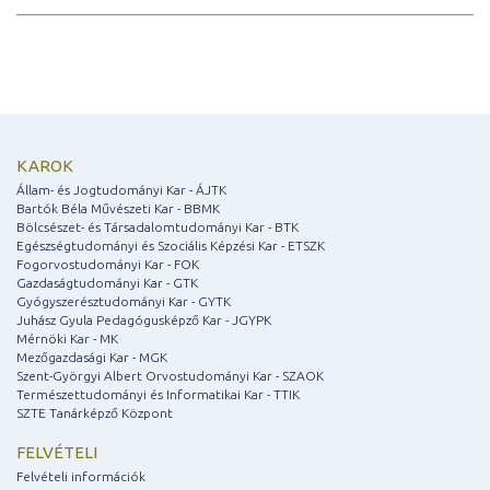
KAROK
Állam- és Jogtudományi Kar - ÁJTK
Bartók Béla Művészeti Kar - BBMK
Bölcsészet- és Társadalomtudományi Kar - BTK
Egészségtudományi és Szociális Képzési Kar - ETSZK
Fogorvostudományi Kar - FOK
Gazdaságtudományi Kar - GTK
Gyógyszerésztudományi Kar - GYTK
Juhász Gyula Pedagógusképző Kar - JGYPK
Mérnöki Kar - MK
Mezőgazdasági Kar - MGK
Szent-Györgyi Albert Orvostudományi Kar - SZAOK
Természettudományi és Informatikai Kar - TTIK
SZTE Tanárképző Központ
FELVÉTELI
Felvételi információk