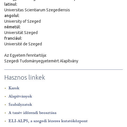
latinul:
Universitas Scientiarum Szegediensis
angolul:
University of Szeged
németül:
Universit
ä
t Szeged
franciául:
Université de Szeged
Az Egyetem fenntartója:
Szegedi Tudományegyetemért Alapítvány
Hasznos linkek
Karok
Alapítványok
Szabályzatok
A tanév időrendi beosztása
ELI-ALPS, a szegedi lézeres kutatóközpont