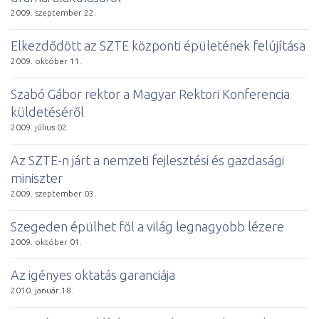
2009. szeptember 22.
El­kez­dő­dött az SZTE köz­pon­ti épü­le­té­nek fel­újí­tá­sa
2009. október 11.
Szabó Gábor rektor a Magyar Rektori Konferencia
küldetéséről
2009. július 02.
Az SZTE-n járt a nemzeti fejlesztési és gazdasági
miniszter
2009. szeptember 03.
Szegeden épülhet föl a világ legnagyobb lézere
2009. október 01.
Az igé­nyes ok­ta­tás ga­ran­ciája
2010. január 18.