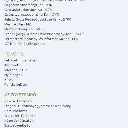
Fogorvostudományi Kar - FOK
Gazdaságtudományi Kar - GTK
Gyógyszerésztudományi Kar - GYTK
Juhász Gyula Pedagógusképző Kar - JGYPK
Mérnöki Kar - MK
Mezőgazdasági Kar - MGK
Szent-Györgyi Albert Orvostudományi Kar - SZAOK
Természettudományi és Informatikai Kar - TTIK
SZTE Tanárképző Központ
FELVÉTELI
Felvételi információk
Képzések
Miért az SZTE?
Nyílt napok
Hírek
Pontkalkulátor
AZ EGYETEMRŐL
Rektori köszöntő
Szegedi Tudományegyetemért Alapítvány
Bemutatkozás
Szervezeti felépítés
Közérdekű adatok
Esélyegyenlőség