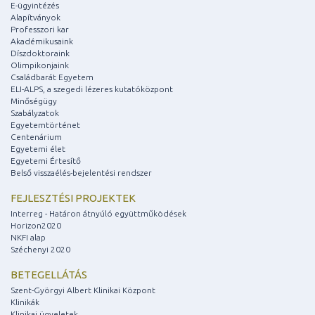
E-ügyintézés
Alapítványok
Professzori kar
Akadémikusaink
Díszdoktoraink
Olimpikonjaink
Családbarát Egyetem
ELI-ALPS, a szegedi lézeres kutatóközpont
Minőségügy
Szabályzatok
Egyetemtörténet
Centenárium
Egyetemi élet
Egyetemi Értesítő
Belső visszaélés-bejelentési rendszer
FEJLESZTÉSI PROJEKTEK
Interreg - Határon átnyúló együttműködések
Horizon2020
NKFI alap
Széchenyi 2020
BETEGELLÁTÁS
Szent-Györgyi Albert Klinikai Központ
Klinikák
Klinikai ügyeletek