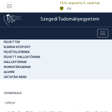
2026. augusztus 9., vasárnap
Toggle
EN
navigation
Szegedi Tudományegyetem
Toggl
navig
FELVETTEK
KLINIKAI KÖZPONT
FELVÉTELIZŐKNEK
FELVETT HALLGATÓKNAK
HALLGATÓKNAK
MUNKATÁRSAKNAK
ALUMNI
OKTATÁSI REND
Cimkelistázó
- rektor