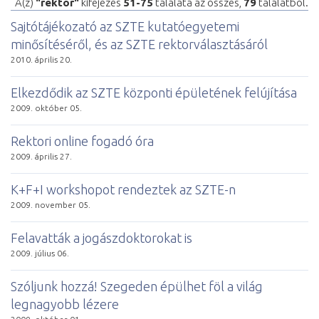
A(z)
"rektor"
kifejezés
51-75
találata az összes,
79
találatból.
Sajtótájékozató az SZTE kutatóegyetemi
minősítéséről, és az SZTE rektorválasztásáról
2010. április 20.
Elkezdődik az SZTE központi épületének felújítása
2009. október 05.
Rektori online fogadó óra
2009. április 27.
K+F+I workshopot rendeztek az SZTE-n
2009. november 05.
Felavatták a jogászdoktorokat is
2009. július 06.
Szóljunk hozzá! Szegeden épülhet föl a világ
legnagyobb lézere