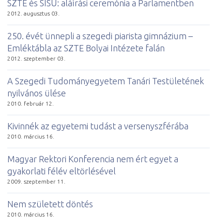
SZTE és SISU: aláírási ceremónia a Parlamentben
2012. augusztus 03.
250. évét ünnepli a szegedi piarista gimnázium –
Emléktábla az SZTE Bolyai Intézete falán
2012. szeptember 03.
A Szegedi Tudományegyetem Tanári Testületének
nyilvános ülése
2010. február 12.
Ki­vin­nék az egye­te­mi tu­dást a ver­seny­szfé­rá­ba
2010. március 16.
Magyar Rektori Konferencia nem ért egyet a
gyakorlati félév eltörlésével
2009. szeptember 11.
Nem született döntés
2010. március 16.