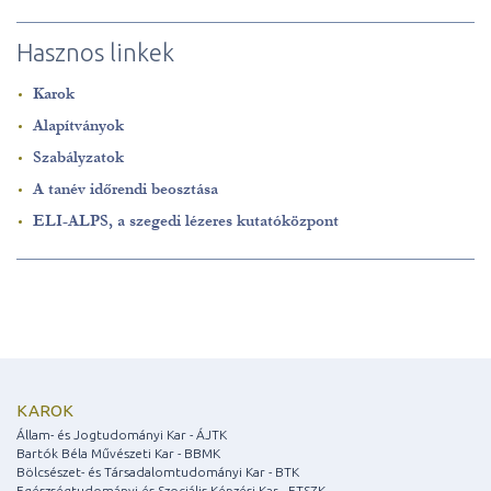
Hasznos linkek
Karok
Alapítványok
Szabályzatok
A tanév időrendi beosztása
ELI-ALPS, a szegedi lézeres kutatóközpont
KAROK
Állam- és Jogtudományi Kar - ÁJTK
Bartók Béla Művészeti Kar - BBMK
Bölcsészet- és Társadalomtudományi Kar - BTK
Egészségtudományi és Szociális Képzési Kar - ETSZK