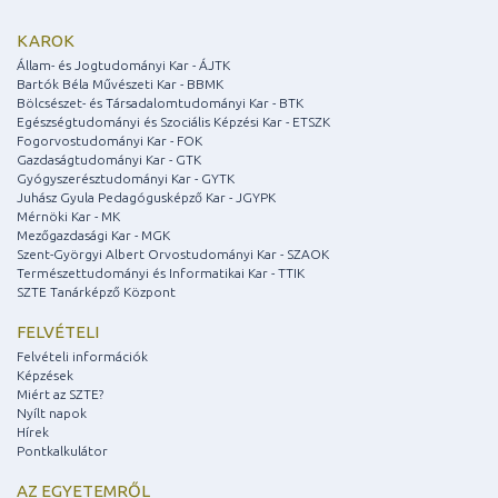
KAROK
Állam- és Jogtudományi Kar - ÁJTK
Bartók Béla Művészeti Kar - BBMK
Bölcsészet- és Társadalomtudományi Kar - BTK
Egészségtudományi és Szociális Képzési Kar - ETSZK
Fogorvostudományi Kar - FOK
Gazdaságtudományi Kar - GTK
Gyógyszerésztudományi Kar - GYTK
Juhász Gyula Pedagógusképző Kar - JGYPK
Mérnöki Kar - MK
Mezőgazdasági Kar - MGK
Szent-Györgyi Albert Orvostudományi Kar - SZAOK
Természettudományi és Informatikai Kar - TTIK
SZTE Tanárképző Központ
FELVÉTELI
Felvételi információk
Képzések
Miért az SZTE?
Nyílt napok
Hírek
Pontkalkulátor
AZ EGYETEMRŐL