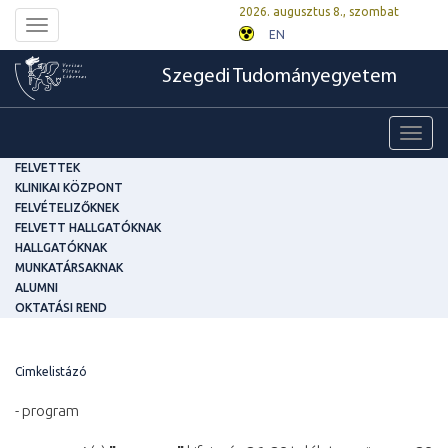
2026. augusztus 8., szombat
Toggle
EN
navigation
Szegedi Tudományegyetem
Toggl
navig
FELVETTEK
KLINIKAI KÖZPONT
FELVÉTELIZŐKNEK
FELVETT HALLGATÓKNAK
HALLGATÓKNAK
MUNKATÁRSAKNAK
ALUMNI
OKTATÁSI REND
Cimkelistázó
- program