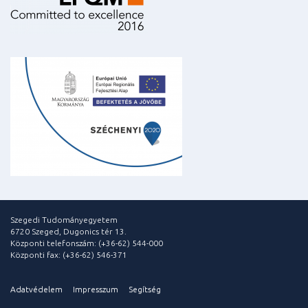
Szegedi Tudományegyetem
6720 Szeged, Dugonics tér 13.
Központi telefonszám: (+36-62) 544-000
Központi fax: (+36-62) 546-371
Adatvédelem
Impresszum
Segítség