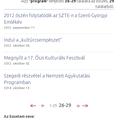
A(z)
"program"
kifejezés
26-29
találata az összes,
29
találatból.
2012 őszén folytatódik az SZTE-n a Szent-Györgyi
Emlékév
2012. szeptember 11.
Indul a „kultúrcsempészet”
2012. október 05.
Megnyílt a 17. Őszi Kulturális Fesztivál
2012. október 02.
Szegedi részvétel a Nemzeti Agykutatási
Programban
2014. október 13.
26-29
1-25
Az Egyetem neve: