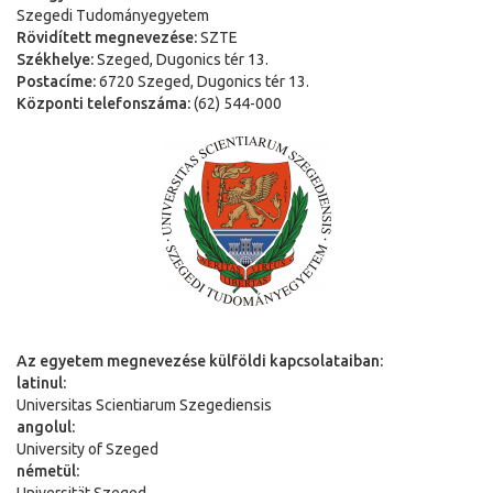
Szegedi Tudományegyetem
Rövidített megnevezése:
SZTE
Székhelye:
Szeged, Dugonics tér 13.
Postacíme:
6720 Szeged, Dugonics tér 13.
Központi telefonszáma:
(62) 544-000
Az egyetem megnevezése külföldi kapcsolataiban:
latinul:
Universitas Scientiarum Szegediensis
angolul:
University of Szeged
németül:
Universit
ä
t Szeged