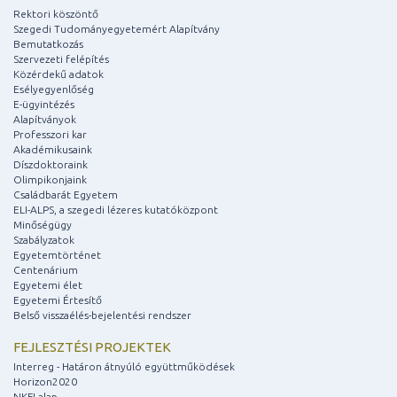
Rektori köszöntő
Szegedi Tudományegyetemért Alapítvány
Bemutatkozás
Szervezeti felépítés
Közérdekű adatok
Esélyegyenlőség
E-ügyintézés
Alapítványok
Professzori kar
Akadémikusaink
Díszdoktoraink
Olimpikonjaink
Családbarát Egyetem
ELI-ALPS, a szegedi lézeres kutatóközpont
Minőségügy
Szabályzatok
Egyetemtörténet
Centenárium
Egyetemi élet
Egyetemi Értesítő
Belső visszaélés-bejelentési rendszer
FEJLESZTÉSI PROJEKTEK
Interreg - Határon átnyúló együttműködések
Horizon2020
NKFI alap