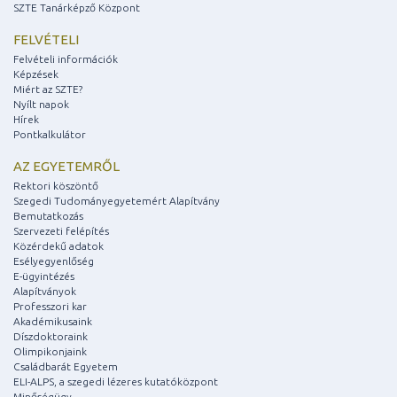
SZTE Tanárképző Központ
FELVÉTELI
Felvételi információk
Képzések
Miért az SZTE?
Nyílt napok
Hírek
Pontkalkulátor
AZ EGYETEMRŐL
Rektori köszöntő
Szegedi Tudományegyetemért Alapítvány
Bemutatkozás
Szervezeti felépítés
Közérdekű adatok
Esélyegyenlőség
E-ügyintézés
Alapítványok
Professzori kar
Akadémikusaink
Díszdoktoraink
Olimpikonjaink
Családbarát Egyetem
ELI-ALPS, a szegedi lézeres kutatóközpont
Minőségügy