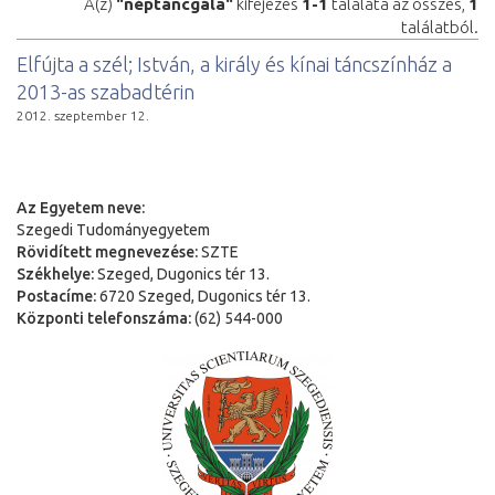
A(z)
"néptáncgála"
kifejezés
1-1
találata az összes,
1
találatból.
Elfújta a szél; István, a király és kínai táncszínház a
2013-as szabadtérin
2012. szeptember 12.
Az Egyetem neve:
Szegedi Tudományegyetem
Rövidített megnevezése:
SZTE
Székhelye:
Szeged, Dugonics tér 13.
Postacíme:
6720 Szeged, Dugonics tér 13.
Központi telefonszáma:
(62) 544-000