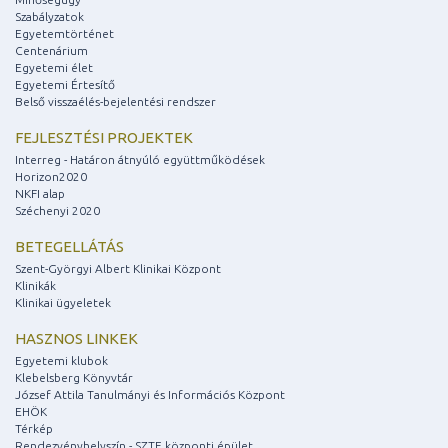
Szabályzatok
Egyetemtörténet
Centenárium
Egyetemi élet
Egyetemi Értesítő
Belső visszaélés-bejelentési rendszer
FEJLESZTÉSI PROJEKTEK
Interreg - Határon átnyúló együttműködések
Horizon2020
NKFI alap
Széchenyi 2020
BETEGELLÁTÁS
Szent-Györgyi Albert Klinikai Központ
Klinikák
Klinikai ügyeletek
HASZNOS LINKEK
Egyetemi klubok
Klebelsberg Könyvtár
József Attila Tanulmányi és Információs Központ
EHÖK
Térkép
Rendezvényhelyszín - SZTE központi épület