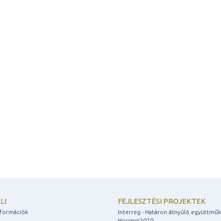
LI
FEJLESZTÉSI PROJEKTEK
információk
Interreg - Határon átnyúló együttmű
Horizon2020