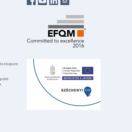
iós Központ
pület
a,