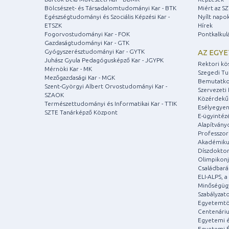
Bölcsészet- és Társadalomtudományi Kar - BTK
Miért az S
Egészségtudományi és Szociális Képzési Kar -
Nyílt napo
ETSZK
Hírek
Fogorvostudományi Kar - FOK
Pontkalkul
Gazdaságtudományi Kar - GTK
Gyógyszerésztudományi Kar - GYTK
AZ EGY
Juhász Gyula Pedagógusképző Kar - JGYPK
Rektori kö
Mérnöki Kar - MK
Szegedi T
Mezőgazdasági Kar - MGK
Bemutatko
Szent-Györgyi Albert Orvostudományi Kar -
Szervezeti 
SZAOK
Közérdekű
Természettudományi és Informatikai Kar - TTIK
Esélyegyen
SZTE Tanárképző Központ
E-ügyintéz
Alapítvány
Professzori
Akadémiku
Díszdoktor
Olimpikonj
Családbar
ELI-ALPS, 
Minőségüg
Szabályzat
Egyetemtö
Centenári
Egyetemi é
Egyetemi É