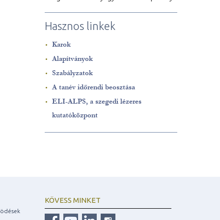
Hasznos linkek
Karok
Alapítványok
Szabályzatok
A tanév időrendi beosztása
ELI-ALPS, a szegedi lézeres
kutatóközpont
KÖVESS MINKET
ködések