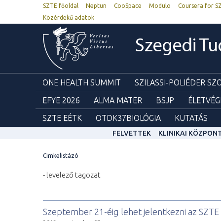
SZTE főoldal
Neptun
CooSpace
Modulo
Coursera for S
Közérdekű adatok
Szegedi T
ONE HEALTH SUMMIT
SZILASSI-POLIÉDER S
EFYE 2026
ALMA MATER
BSJP
ÉLETVÉG
SZTE EÉTK
OTDK37BIOLÓGIA
KUTATÁS
FELVETTEK
KLINIKAI KÖZPON
Cimkelistázó
- levelező tagozat
Szeptember 21-éig lehet jelentkezni az SZT