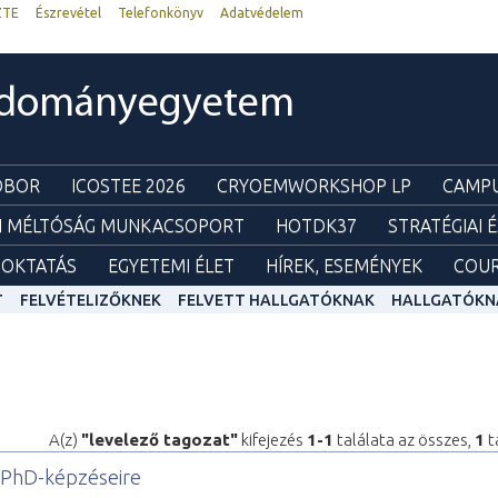
ZTE
Észrevétel
Telefonkönyv
Adatvédelem
udományegyetem
ZOBOR
ICOSTEE 2026
CRYOEMWORKSHOP LP
CAMPU
I MÉLTÓSÁG MUNKACSOPORT
HOTDK37
STRATÉGIAI 
OKTATÁS
EGYETEMI ÉLET
HÍREK, ESEMÉNYEK
COUR
T
FELVÉTELIZŐKNEK
FELVETT HALLGATÓKNAK
HALLGATÓKN
A(z)
"levelező tagozat"
kifejezés
1-1
találata az összes,
1
t
E PhD-képzéseire