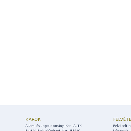
KAROK
FELVÉTE
Állam- és Jogtudományi Kar - ÁJTK
Felvételi 
Bartók Béla Művészeti Kar - BBMK
Képzések