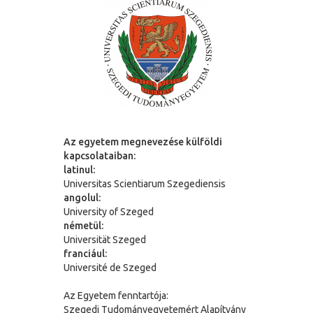
Az egyetem megnevezése külföldi
kapcsolataiban:
latinul:
Universitas Scientiarum Szegediensis
angolul:
University of Szeged
németül:
Universit
ä
t Szeged
franciául:
Université de Szeged
Az Egyetem fenntartója:
Szegedi Tudományegyetemért Alapítvány