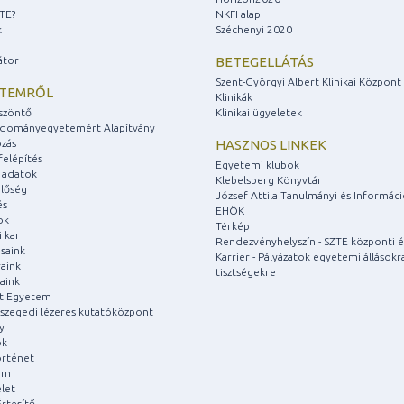
ZTE?
NKFI alap
k
Széchenyi 2020
átor
BETEGELLÁTÁS
Szent-Györgyi Albert Klinikai Központ
ETEMRŐL
Klinikák
szöntő
Klinikai ügyeletek
udományegyetemért Alapítvány
zás
HASZNOS LINKEK
felépítés
Egyetemi klubok
 adatok
Klebelsberg Könyvtár
lőség
József Attila Tanulmányi és Informác
és
EHÖK
ok
Térkép
 kar
Rendezvényhelyszín - SZTE központi é
saink
Karrier - Pályázatok egyetemi állásokr
aink
tisztségekre
aink
át Egyetem
a szegedi lézeres kutatóközpont
y
ok
rténet
um
let
rtesítő