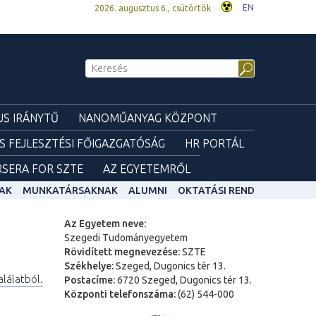
EN
2026. augusztus 6., csütörtök
S IRÁNYTŰ
NANOMŰANYAG KÖZPONT
ÉS FEJLESZTÉSI FŐIGAZGATÓSÁG
HR PORTÁL
SERA FOR SZTE
AZ EGYETEMRŐL
AK
MUNKATÁRSAKNAK
ALUMNI
OKTATÁSI REND
Az Egyetem neve:
Szegedi Tudományegyetem
Rövidített megnevezése:
SZTE
Székhelye:
Szeged, Dugonics tér 13.
alálatból.
Postacíme:
6720 Szeged, Dugonics tér 13.
Központi telefonszáma:
(62) 544-000