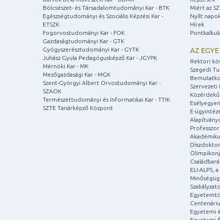
Bölcsészet- és Társadalomtudományi Kar - BTK
Miért az S
Egészségtudományi és Szociális Képzési Kar -
Nyílt napo
ETSZK
Hírek
Fogorvostudományi Kar - FOK
Pontkalkul
Gazdaságtudományi Kar - GTK
Gyógyszerésztudományi Kar - GYTK
AZ EGY
Juhász Gyula Pedagógusképző Kar - JGYPK
Rektori kö
Mérnöki Kar - MK
Szegedi T
Mezőgazdasági Kar - MGK
Bemutatko
Szent-Györgyi Albert Orvostudományi Kar -
Szervezeti 
SZAOK
Közérdekű
Természettudományi és Informatikai Kar - TTIK
Esélyegyen
SZTE Tanárképző Központ
E-ügyintéz
Alapítvány
Professzori
Akadémiku
Díszdoktor
Olimpikonj
Családbar
ELI-ALPS, 
Minőségüg
Szabályzat
Egyetemtö
Centenári
Egyetemi é
Egyetemi É