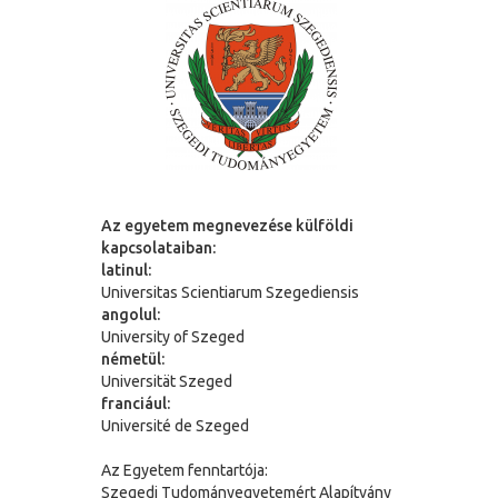
Az egyetem megnevezése külföldi
kapcsolataiban:
latinul:
Universitas Scientiarum Szegediensis
angolul:
University of Szeged
németül:
Universit
ä
t Szeged
franciául:
Université de Szeged
Az Egyetem fenntartója:
Szegedi Tudományegyetemért Alapítvány