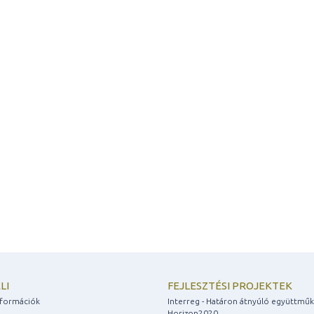
LI
FEJLESZTÉSI PROJEKTEK
információk
Interreg - Határon átnyúló együttmű
Horizon2020