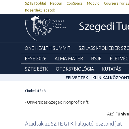
SZTE főoldal
Neptun
CooSpace
Modulo
Coursera for S
Közérdekű adatok
Szegedi T
ONE HEALTH SUMMIT
SZILASSI-POLIÉDER S
EFYE 2026
ALMA MATER
BSJP
ÉLETVÉG
SZTE EÉTK
OTDK37BIOLÓGIA
KUTATÁS
FELVETTEK
KLINIKAI KÖZPON
Cimkelistázó
- Universitas-Szeged Nonprofit Kft
A(z)
"Unive
Átadták az SZTE GTK hallgatói ösztöndíjait