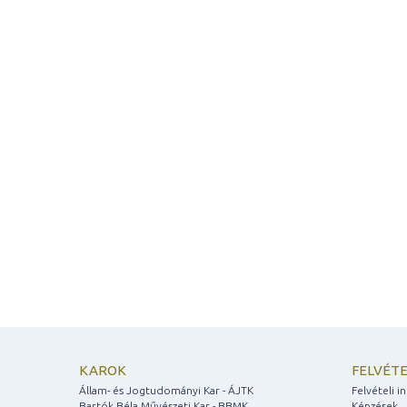
KAROK
FELVÉTE
Állam- és Jogtudományi Kar - ÁJTK
Felvételi 
Bartók Béla Művészeti Kar - BBMK
Képzések