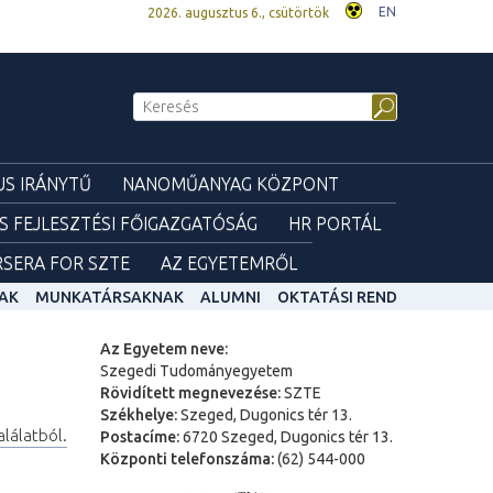
EN
2026. augusztus 6., csütörtök
S IRÁNYTŰ
NANOMŰANYAG KÖZPONT
ÉS FEJLESZTÉSI FŐIGAZGATÓSÁG
HR PORTÁL
SERA FOR SZTE
AZ EGYETEMRŐL
AK
MUNKATÁRSAKNAK
ALUMNI
OKTATÁSI REND
Az Egyetem neve:
Szegedi Tudományegyetem
Rövidített megnevezése:
SZTE
Székhelye:
Szeged, Dugonics tér 13.
alálatból.
Postacíme:
6720 Szeged, Dugonics tér 13.
Központi telefonszáma:
(62) 544-000