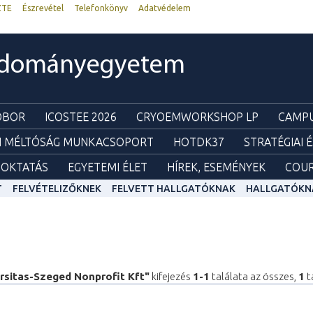
ZTE
Észrevétel
Telefonkönyv
Adatvédelem
udományegyetem
ZOBOR
ICOSTEE 2026
CRYOEMWORKSHOP LP
CAMPU
I MÉLTÓSÁG MUNKACSOPORT
HOTDK37
STRATÉGIAI 
OKTATÁS
EGYETEMI ÉLET
HÍREK, ESEMÉNYEK
COUR
T
FELVÉTELIZŐKNEK
FELVETT HALLGATÓKNAK
HALLGATÓKN
rsitas-Szeged Nonprofit Kft"
kifejezés
1-1
találata az összes,
1
t