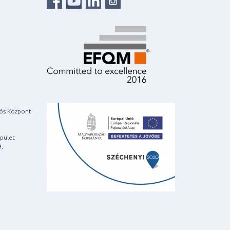
iós Központ
pület
a,