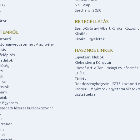
ZTE?
NKFI alap
k
Széchenyi 2020
átor
BETEGELLÁTÁS
Szent-Györgyi Albert Klinikai Központ
ETEMRŐL
Klinikák
szöntő
Klinikai ügyeletek
udományegyetemért Alapítvány
zás
HASZNOS LINKEK
felépítés
Egyetemi klubok
 adatok
Klebelsberg Könyvtár
lőség
József Attila Tanulmányi és Informác
és
EHÖK
ok
Térkép
 kar
Rendezvényhelyszín - SZTE központi é
saink
Karrier - Pályázatok egyetemi állásokr
aink
tisztségekre
aink
át Egyetem
a szegedi lézeres kutatóközpont
y
ok
rténet
um
let
rtesítő