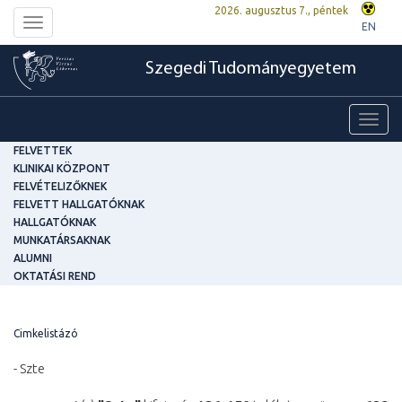
2026. augusztus 7., péntek
Toggle
EN
navigation
Szegedi Tudományegyetem
Toggl
navig
FELVETTEK
KLINIKAI KÖZPONT
FELVÉTELIZŐKNEK
FELVETT HALLGATÓKNAK
HALLGATÓKNAK
MUNKATÁRSAKNAK
ALUMNI
OKTATÁSI REND
Cimkelistázó
- Szte