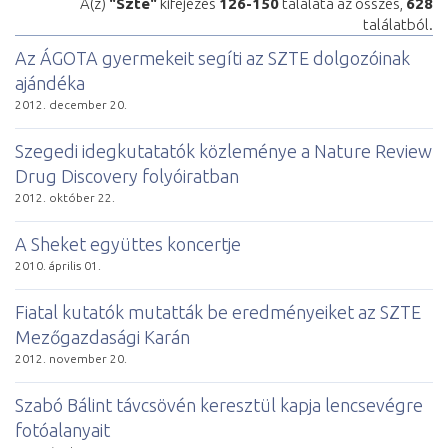
A(z)
"Szte"
kifejezés
126-150
találata az összes,
628
találatból.
Az ÁGOTA gyermekeit segíti az SZTE dolgozóinak
ajándéka
2012. december 20.
Szegedi idegkutatatók közleménye a Nature Review
Drug Discovery folyóiratban
2012. október 22.
A Sheket együttes koncertje
2010. április 01.
Fiatal kutatók mutatták be eredményeiket az SZTE
Mezőgazdasági Karán
2012. november 20.
Szabó Bálint távcsövén keresztül kapja lencsevégre
fotóalanyait