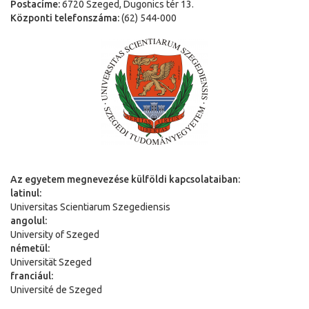
Postacíme:
6720 Szeged, Dugonics tér 13.
Központi telefonszáma:
(62) 544-000
Az egyetem megnevezése külföldi kapcsolataiban:
latinul:
Universitas Scientiarum Szegediensis
angolul:
University of Szeged
németül:
Universit
ä
t Szeged
franciául:
Université de Szeged