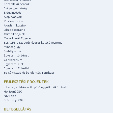
Közérdekű adatok
Esélyegyenlőség
E-ügyintézés
Alapítványok
Professzori kar
Akadémikusaink
Díszdoktoraink
Olimpikonjaink
Családbarát Egyetem
ELI-ALPS, a szegedi lézeres kutatóközpont
Minőségügy
Szabályzatok
Egyetemtörténet
Centenárium
Egyetemi élet
Egyetemi Értesítő
Belső visszaélés-bejelentési rendszer
FEJLESZTÉSI PROJEKTEK
Interreg - Határon átnyúló együttműködések
Horizon2020
NKFI alap
Széchenyi 2020
BETEGELLÁTÁS