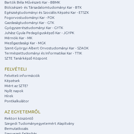
Bartók Béla Művészeti Kar - BBMK
Bölcsészet- és Társadalomtudományi Kar - BTK
Egészségtudományi és Szociális Képzési Kar - ETSZK
Fogorvostudományi Kar - FOK
Gazdaságtudományi Kar - GTK
Gyógyszerésztudományi Kar - GYTK
Juhász Gyula Pedagógusképző Kar - JGYPK
Mérnöki Kar - MK
Mezőgazdasági Kar - MGK
Szent-Györgyi Albert Orvostudományi Kar - SZAOK
Természettudományi és Informatikai Kar - TTIK
SZTE Tanárképző Központ
FELVÉTELI
Felvételi információk
Képzések
Miért az SZTE?
Nyílt napok
Hírek
Pontkalkulátor
AZ EGYETEMRŐL
Rektori köszöntő
Szegedi Tudományegyetemért Alapítvány
Bemutatkozás
Szervezeti felépítés