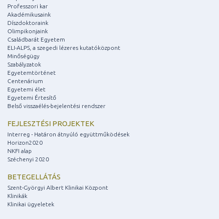
Professzori kar
Akadémikusaink
Díszdoktoraink
Olimpikonjaink
Családbarát Egyetem
ELI-ALPS, a szegedi lézeres kutatóközpont
Minőségügy
Szabályzatok
Egyetemtörténet
Centenárium
Egyetemi élet
Egyetemi Értesítő
Belső visszaélés-bejelentési rendszer
FEJLESZTÉSI PROJEKTEK
Interreg - Határon átnyúló együttműködések
Horizon2020
NKFI alap
Széchenyi 2020
BETEGELLÁTÁS
Szent-Györgyi Albert Klinikai Központ
Klinikák
Klinikai ügyeletek