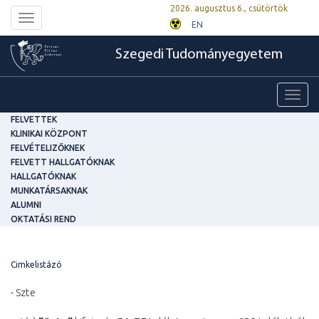
2026. augusztus 6., csütörtök
Toggle
EN
navigation
Szegedi Tudományegyetem
Toggl
navig
FELVETTEK
KLINIKAI KÖZPONT
FELVÉTELIZŐKNEK
FELVETT HALLGATÓKNAK
HALLGATÓKNAK
MUNKATÁRSAKNAK
ALUMNI
OKTATÁSI REND
Cimkelistázó
- Szte