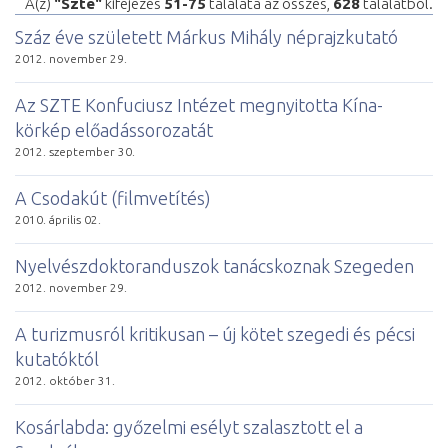
A(z)
"Szte"
kifejezés
51-75
találata az összes,
628
találatból.
Száz éve született Márkus Mihály néprajzkutató
2012. november 29.
Az SZTE Konfuciusz Intézet megnyitotta Kína-
körkép előadássorozatát
2012. szeptember 30.
A Csodakút (filmvetítés)
2010. április 02.
Nyelvészdoktoranduszok tanácskoznak Szegeden
2012. november 29.
A turizmusról kritikusan – új kötet szegedi és pécsi
kutatóktól
2012. október 31.
Kosárlabda: győzelmi esélyt szalasztott el a