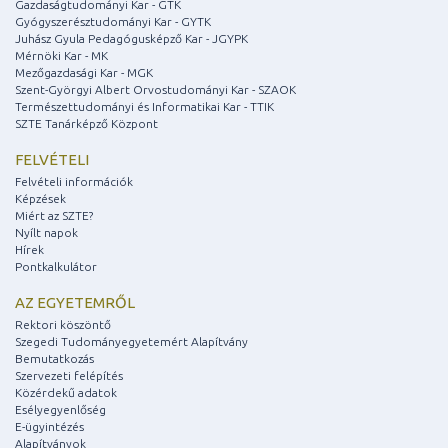
Gazdaságtudományi Kar - GTK
Gyógyszerésztudományi Kar - GYTK
Juhász Gyula Pedagógusképző Kar - JGYPK
Mérnöki Kar - MK
Mezőgazdasági Kar - MGK
Szent-Györgyi Albert Orvostudományi Kar - SZAOK
Természettudományi és Informatikai Kar - TTIK
SZTE Tanárképző Központ
FELVÉTELI
Felvételi információk
Képzések
Miért az SZTE?
Nyílt napok
Hírek
Pontkalkulátor
AZ EGYETEMRŐL
Rektori köszöntő
Szegedi Tudományegyetemért Alapítvány
Bemutatkozás
Szervezeti felépítés
Közérdekű adatok
Esélyegyenlőség
E-ügyintézés
Alapítványok