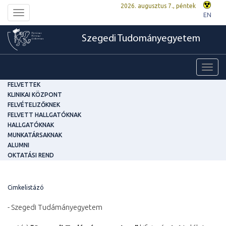
2026. augusztus 7., péntek
Toggle
EN
navigation
Szegedi Tudományegyetem
Toggl
navig
FELVETTEK
KLINIKAI KÖZPONT
FELVÉTELIZŐKNEK
FELVETT HALLGATÓKNAK
HALLGATÓKNAK
MUNKATÁRSAKNAK
ALUMNI
OKTATÁSI REND
Cimkelistázó
- Szegedi Tudámányegyetem