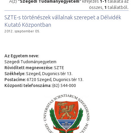
A(z)
"Szegedi Tudámányegyetem"
kifejezés
1-1
találata az
összes,
1
találatból.
SZTE-s történészek vállalnak szerepet a Délvidék
Kutató Központban
2012. szeptember 05.
Az Egyetem neve:
Szegedi Tudományegyetem
Rövidített megnevezése:
SZTE
Székhelye:
Szeged, Dugonics tér 13.
Postacíme:
6720 Szeged, Dugonics tér 13.
Központi telefonszáma:
(62) 544-000