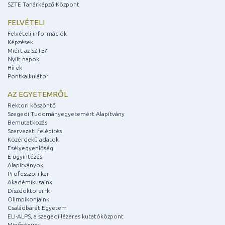
SZTE Tanárképző Központ
FELVÉTELI
Felvételi információk
Képzések
Miért az SZTE?
Nyílt napok
Hírek
Pontkalkulátor
AZ EGYETEMRŐL
Rektori köszöntő
Szegedi Tudományegyetemért Alapítvány
Bemutatkozás
Szervezeti felépítés
Közérdekű adatok
Esélyegyenlőség
E-ügyintézés
Alapítványok
Professzori kar
Akadémikusaink
Díszdoktoraink
Olimpikonjaink
Családbarát Egyetem
ELI-ALPS, a szegedi lézeres kutatóközpont
Minőségügy