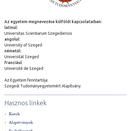
Az egyetem megnevezése külföldi kapcsolataiban:
latinul:
Universitas Scientiarum Szegediensis
angolul:
University of Szeged
németül:
Universit
ä
t Szeged
franciául:
Université de Szeged
Az Egyetem fenntartója:
Szegedi Tudományegyetemért Alapítvány
Hasznos linkek
Karok
Alapítványok
Szabályzatok