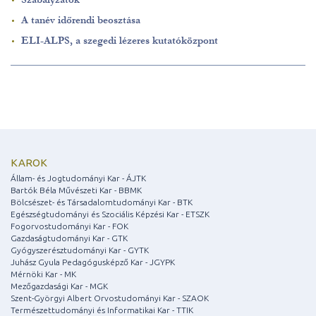
A tanév időrendi beosztása
ELI-ALPS, a szegedi lézeres kutatóközpont
KAROK
Állam- és Jogtudományi Kar - ÁJTK
Bartók Béla Művészeti Kar - BBMK
Bölcsészet- és Társadalomtudományi Kar - BTK
Egészségtudományi és Szociális Képzési Kar - ETSZK
Fogorvostudományi Kar - FOK
Gazdaságtudományi Kar - GTK
Gyógyszerésztudományi Kar - GYTK
Juhász Gyula Pedagógusképző Kar - JGYPK
Mérnöki Kar - MK
Mezőgazdasági Kar - MGK
Szent-Györgyi Albert Orvostudományi Kar - SZAOK
Természettudományi és Informatikai Kar - TTIK