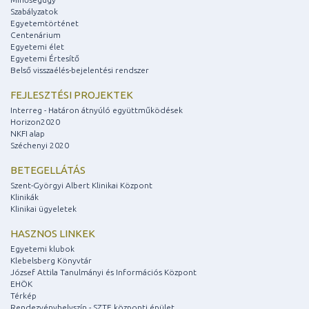
Szabályzatok
Egyetemtörténet
Centenárium
Egyetemi élet
Egyetemi Értesítő
Belső visszaélés-bejelentési rendszer
FEJLESZTÉSI PROJEKTEK
Interreg - Határon átnyúló együttműködések
Horizon2020
NKFI alap
Széchenyi 2020
BETEGELLÁTÁS
Szent-Györgyi Albert Klinikai Központ
Klinikák
Klinikai ügyeletek
HASZNOS LINKEK
Egyetemi klubok
Klebelsberg Könyvtár
József Attila Tanulmányi és Információs Központ
EHÖK
Térkép
Rendezvényhelyszín - SZTE központi épület