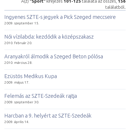
A(z)
"Sport"
kifejezés
101-125
találata az összes,
156
találatból.
In­gye­nes SZTE-s je­gyek a Pick Sze­ged mec­­cse­i­re
2009. szeptember 15.
Női ví­zi­lab­da: kez­dő­dik a kö­zép­sza­kasz
2010. február 20.
Ara­nyak­ról ál­mo­dik a Sze­ged Be­ton pó­ló­sa
2010. március 28.
Ezüs­tös Me­di­kus Ku­pa
2009. május 17.
Fe­le­más az SZTE-Szedeák rajt­ja
2009. szeptember 30.
Harcban a 9. helyért az SZTE-Szedeák
2009. április 14.