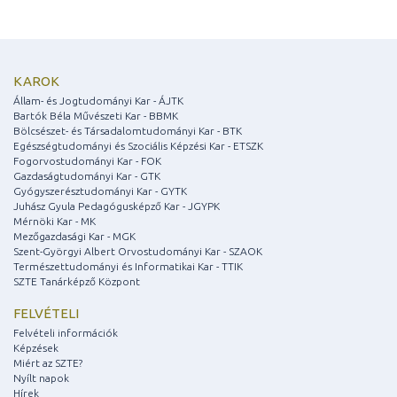
KAROK
Állam- és Jogtudományi Kar - ÁJTK
Bartók Béla Művészeti Kar - BBMK
Bölcsészet- és Társadalomtudományi Kar - BTK
Egészségtudományi és Szociális Képzési Kar - ETSZK
Fogorvostudományi Kar - FOK
Gazdaságtudományi Kar - GTK
Gyógyszerésztudományi Kar - GYTK
Juhász Gyula Pedagógusképző Kar - JGYPK
Mérnöki Kar - MK
Mezőgazdasági Kar - MGK
Szent-Györgyi Albert Orvostudományi Kar - SZAOK
Természettudományi és Informatikai Kar - TTIK
SZTE Tanárképző Központ
FELVÉTELI
Felvételi információk
Képzések
Miért az SZTE?
Nyílt napok
Hírek