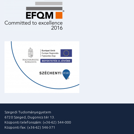
Szegedi Tudományegyetem
6720 Szeged, Dugonics tér 13.
Központi telefonszám: (+36-62) 544-000
Központi fax: (+36-62) 546-371