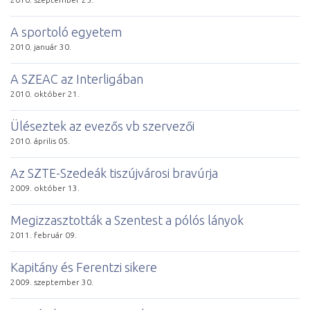
A spor­to­ló egye­tem
2010. január 30.
A SZEAC az Interligában
2010. október 21.
Üléseztek az eve­zős vb szer­ve­zői
2010. április 05.
Az SZTE-Szedeák tiszújvárosi bra­vúr­ja
2009. október 13.
Meg­iz­zasz­tot­ták a Szen­test a pó­ló­s lányok
2011. február 09.
Ka­pi­tány és Fer­entzi si­ke­re
2009. szeptember 30.