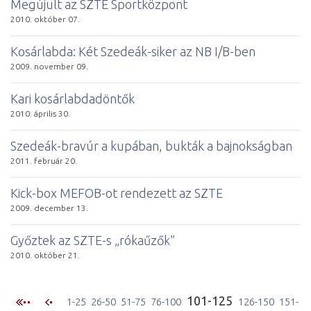
Meg­újult az SZTE Sport­köz­pont
2010. október 07.
Kosárlabda: Két Szedeák-sik­er az NB I/B-ben
2009. november 09.
Ka­ri kosár­lab­dadön­tők
2010. április 30.
Szedeák-bravúr a ku­pá­ban, buk­ták a baj­nok­ság­ban
2011. február 20.
Kick-­box MEFOB-ot rendezett az SZTE
2009. december 13.
Győz­tek az SZTE-s „ró­ka­űzők”
2010. október 21.
101-125
1-25
26-50
51-75
76-100
126-150
151-