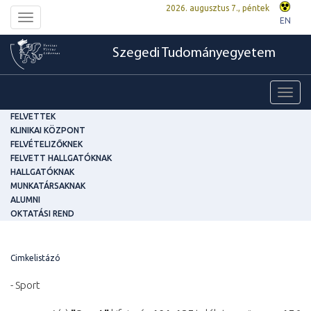
2026. augusztus 7., péntek
Toggle
EN
navigation
Szegedi Tudományegyetem
Toggl
navig
FELVETTEK
KLINIKAI KÖZPONT
FELVÉTELIZŐKNEK
FELVETT HALLGATÓKNAK
HALLGATÓKNAK
MUNKATÁRSAKNAK
ALUMNI
OKTATÁSI REND
Cimkelistázó
- Sport