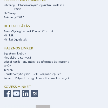
Interreg - Határon átnyúló együttműködések
Horizon2020
NKFI alap
Széchenyi 2020
BETEGELLÁTÁS
Szent-Györgyi Albert Klinikai Központ
Klinikák
Klinikai ügyeletek
HASZNOS LINKEK
Egyetemi klubok
Klebelsberg Könyvtár
József Attila Tanulmányi és Információs Központ
EHÖK
Térkép
Rendezvényhelyszín - SZTE központi épület
Karrier - Pályázatok egyetemi állásokra, tisztségekre
KÖVESS MINKET