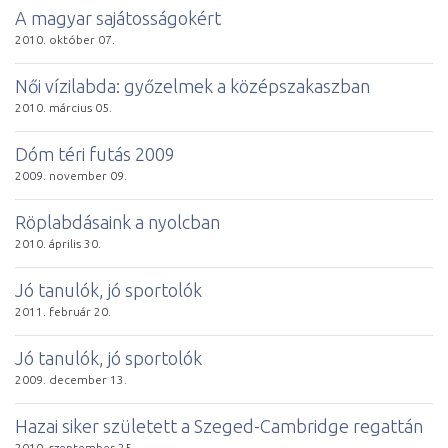
A ma­gyar sa­já­tos­sá­go­kért
2010. október 07.
Női ví­zi­lab­da: győ­zel­mek a kö­zép­sza­kasz­ban
2010. március 05.
Dóm té­ri fu­tás 2009
2009. november 09.
Röp­lab­dá­sa­ink a nyolc­ban
2010. április 30.
Jó ta­nu­lók, jó spor­to­lók
2011. február 20.
Jó ta­nu­lók, jó spor­to­lók
2009. december 13.
Ha­zai si­ker szü­le­tett a Sze­ged-Camb­rid­ge re­gat­tán
2010. szeptember 25.