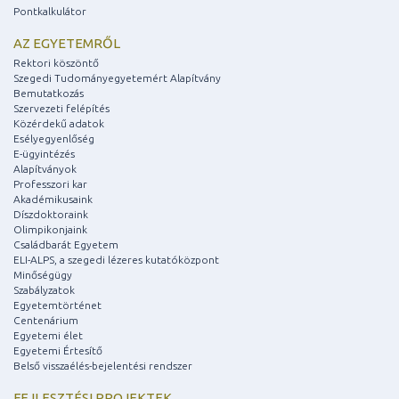
Pontkalkulátor
AZ EGYETEMRŐL
Rektori köszöntő
Szegedi Tudományegyetemért Alapítvány
Bemutatkozás
Szervezeti felépítés
Közérdekű adatok
Esélyegyenlőség
E-ügyintézés
Alapítványok
Professzori kar
Akadémikusaink
Díszdoktoraink
Olimpikonjaink
Családbarát Egyetem
ELI-ALPS, a szegedi lézeres kutatóközpont
Minőségügy
Szabályzatok
Egyetemtörténet
Centenárium
Egyetemi élet
Egyetemi Értesítő
Belső visszaélés-bejelentési rendszer
FEJLESZTÉSI PROJEKTEK