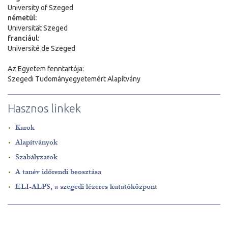
University of Szeged
németül:
Universit
ä
t Szeged
franciául:
Université de Szeged
Az Egyetem fenntartója:
Szegedi Tudományegyetemért Alapítvány
Hasznos linkek
Karok
Alapítványok
Szabályzatok
A tanév időrendi beosztása
ELI-ALPS, a szegedi lézeres kutatóközpont