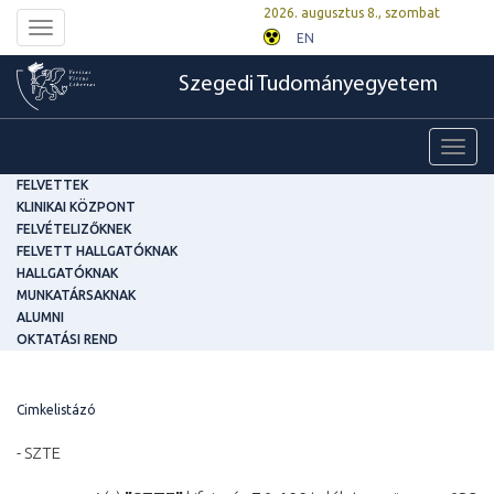
2026. augusztus 8., szombat
Toggle
EN
navigation
Szegedi Tudományegyetem
Toggl
navig
FELVETTEK
KLINIKAI KÖZPONT
FELVÉTELIZŐKNEK
FELVETT HALLGATÓKNAK
HALLGATÓKNAK
MUNKATÁRSAKNAK
ALUMNI
OKTATÁSI REND
Cimkelistázó
- SZTE