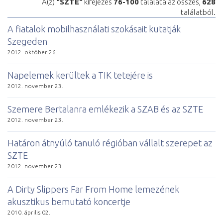
A(z)
"SZTE"
kifejezés
76-100
találata az összes,
628
találatból.
A fiatalok mobilhasználati szokásait kutatják
Szegeden
2012. október 26.
Napelemek kerültek a TIK tetejére is
2012. november 23.
Szemere Bertalanra emlékezik a SZAB és az SZTE
2012. november 23.
Határon átnyúló tanuló régióban vállalt szerepet az
SZTE
2012. november 23.
A Dirty Slippers Far From Home lemezének
akusztikus bemutató koncertje
2010. április 02.