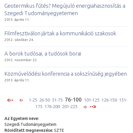
Geotermikus fűtés? Megújuló energiahasznosítás a
Szegedi Tudományegyetemen
2013. április 11.
Filmfesztiválon jártak a kommunikáció szakosok
2012. október 24.
A borok tudósai, a tudósok borai
2012. november 22.
Közművelődési konferencia a sokszínűség jegyében
2013. április 11.
76-100
1-25
26-50
51-75
101-125
126-150
151-
175
176-200
201-225
Az Egyetem neve:
Szegedi Tudományegyetem
Rövidített megnevezése:
SZTE