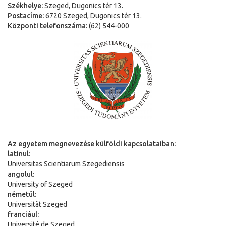
Székhelye:
Szeged, Dugonics tér 13.
Postacíme:
6720 Szeged, Dugonics tér 13.
Központi telefonszáma:
(62) 544-000
Az egyetem megnevezése külföldi kapcsolataiban:
latinul:
Universitas Scientiarum Szegediensis
angolul:
University of Szeged
németül:
Universit
ä
t Szeged
franciául:
Université de Szeged