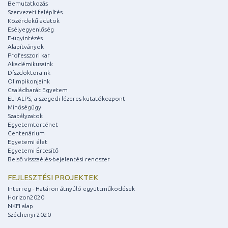
Bemutatkozás
Szervezeti felépítés
Közérdekű adatok
Esélyegyenlőség
E-ügyintézés
Alapítványok
Professzori kar
Akadémikusaink
Díszdoktoraink
Olimpikonjaink
Családbarát Egyetem
ELI-ALPS, a szegedi lézeres kutatóközpont
Minőségügy
Szabályzatok
Egyetemtörténet
Centenárium
Egyetemi élet
Egyetemi Értesítő
Belső visszaélés-bejelentési rendszer
FEJLESZTÉSI PROJEKTEK
Interreg - Határon átnyúló együttműködések
Horizon2020
NKFI alap
Széchenyi 2020