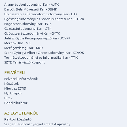
Állam- és Jogtudományi Kar - ÁJTK
Bartók Béla Művészeti Kar - BBMK
Bölcsészet- és Társadalomtudományi Kar - BTK
Egészségtudományi és Szociális Képzési Kar - ETSZK
Fogorvostudományi Kar - FOK
Gazdaságtudományi Kar - GTK
Gyógyszerésztudományi Kar - GYTK
Juhász Gyula Pedagógusképző Kar - JGYPK
Mérnöki Kar - MK
Mezőgazdasági Kar - MGK
Szent-Györgyi Albert Orvostudományi Kar - SZAOK
Természettudományi és Informatikai Kar - TTIK
SZTE Tanárképző Központ
FELVÉTELI
Felvételi információk
Képzések
Miért az SZTE?
Nyílt napok
Hírek
Pontkalkulátor
AZ EGYETEMRŐL
Rektori köszöntő
Szegedi Tudományegyetemért Alapítvány