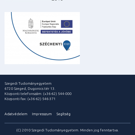
Szegedi Tudományegyetem
6720 Szeged, Dugonics tér 13.
Központi telefonszám: (+36-62) 544-000
Központi fax: (+36-62) 546-371
Adatvédelem
Impresszum
Segítség
(C) 2010 Szegedi Tudományegyetem. Minden jog fenntartva.