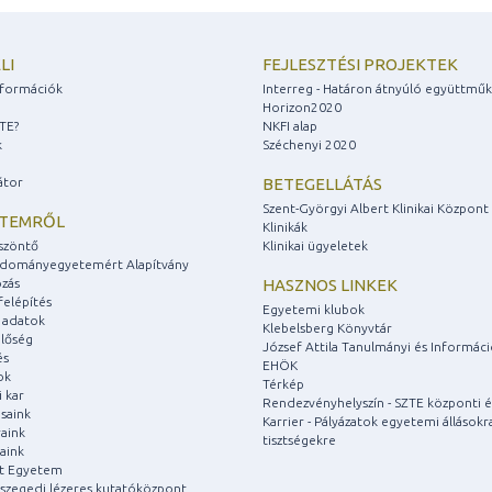
LI
FEJLESZTÉSI PROJEKTEK
információk
Interreg - Határon átnyúló együttmű
Horizon2020
ZTE?
NKFI alap
k
Széchenyi 2020
átor
BETEGELLÁTÁS
Szent-Györgyi Albert Klinikai Központ
ETEMRŐL
Klinikák
szöntő
Klinikai ügyeletek
udományegyetemért Alapítvány
zás
HASZNOS LINKEK
felépítés
Egyetemi klubok
 adatok
Klebelsberg Könyvtár
lőség
József Attila Tanulmányi és Informác
és
EHÖK
ok
Térkép
 kar
Rendezvényhelyszín - SZTE központi é
saink
Karrier - Pályázatok egyetemi állásokr
aink
tisztségekre
aink
át Egyetem
a szegedi lézeres kutatóközpont