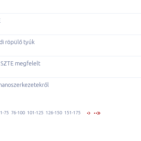
E
di röpülő tyúk
az SZTE megfelelt
 nanoszerkezetekről
1-75
76-100
101-125
126-150
151-175