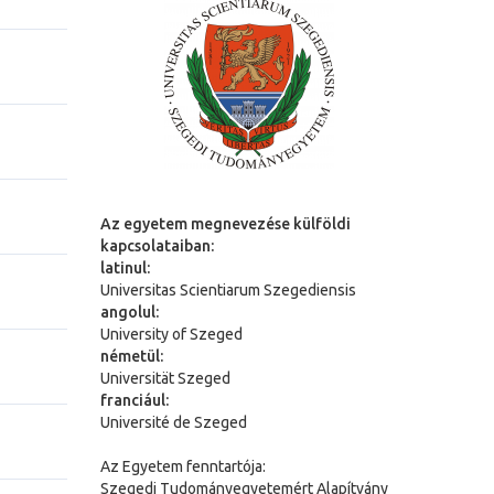
Az egyetem megnevezése külföldi
kapcsolataiban:
latinul:
Universitas Scientiarum Szegediensis
angolul:
University of Szeged
németül:
Universit
ä
t Szeged
franciául:
Université de Szeged
Az Egyetem fenntartója:
Szegedi Tudományegyetemért Alapítvány