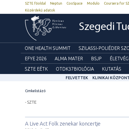
SZTE főoldal
Neptun
CooSpace
Modulo
Coursera for S
Közérdekű adatok
Szegedi T
ONE HEALTH SUMMIT
SZILASSI-POLIÉDER S
EFYE 2026
ALMA MATER
BSJP
ÉLETVÉG
SZTE EÉTK
OTDK37BIOLÓGIA
KUTATÁS
FELVETTEK
KLINIKAI KÖZPON
Cimkelistázó
- SZTE
A Live Act Folk zenekar koncertje