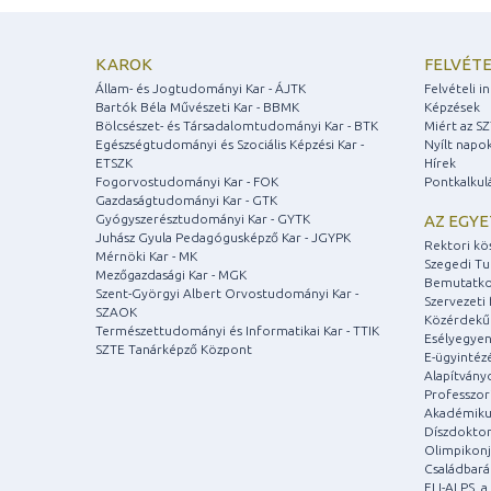
KAROK
FELVÉTE
Állam- és Jogtudományi Kar - ÁJTK
Felvételi 
Bartók Béla Művészeti Kar - BBMK
Képzések
Bölcsészet- és Társadalomtudományi Kar - BTK
Miért az S
Egészségtudományi és Szociális Képzési Kar -
Nyílt napo
ETSZK
Hírek
Fogorvostudományi Kar - FOK
Pontkalkul
Gazdaságtudományi Kar - GTK
Gyógyszerésztudományi Kar - GYTK
AZ EGY
Juhász Gyula Pedagógusképző Kar - JGYPK
Rektori kö
Mérnöki Kar - MK
Szegedi T
Mezőgazdasági Kar - MGK
Bemutatko
Szent-Györgyi Albert Orvostudományi Kar -
Szervezeti 
SZAOK
Közérdekű
Természettudományi és Informatikai Kar - TTIK
Esélyegyen
SZTE Tanárképző Központ
E-ügyintéz
Alapítvány
Professzori
Akadémiku
Díszdoktor
Olimpikonj
Családbar
ELI-ALPS, 