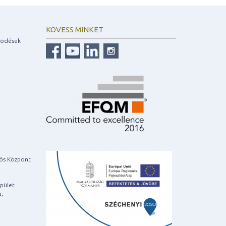
KÖVESS MINKET
ködések
iós Központ
pület
a,