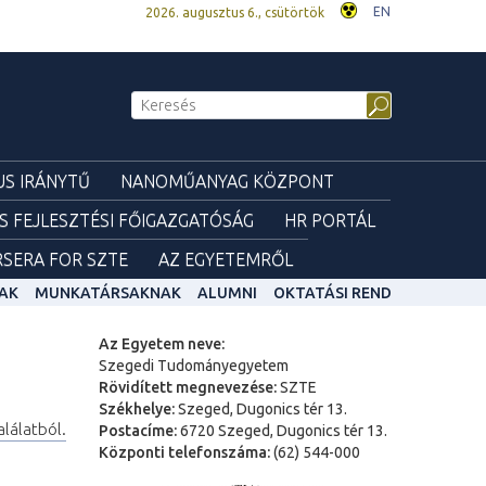
EN
2026. augusztus 6., csütörtök
S IRÁNYTŰ
NANOMŰANYAG KÖZPONT
ÉS FEJLESZTÉSI FŐIGAZGATÓSÁG
HR PORTÁL
SERA FOR SZTE
AZ EGYETEMRŐL
AK
MUNKATÁRSAKNAK
ALUMNI
OKTATÁSI REND
Az Egyetem neve:
Szegedi Tudományegyetem
Rövidített megnevezése:
SZTE
Székhelye:
Szeged, Dugonics tér 13.
alálatból.
Postacíme:
6720 Szeged, Dugonics tér 13.
Központi telefonszáma:
(62) 544-000