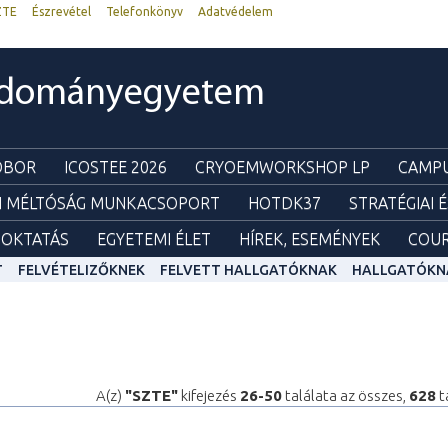
ZTE
Észrevétel
Telefonkönyv
Adatvédelem
udományegyetem
ZOBOR
ICOSTEE 2026
CRYOEMWORKSHOP LP
CAMPU
I MÉLTÓSÁG MUNKACSOPORT
HOTDK37
STRATÉGIAI 
OKTATÁS
EGYETEMI ÉLET
HÍREK, ESEMÉNYEK
COUR
T
FELVÉTELIZŐKNEK
FELVETT HALLGATÓKNAK
HALLGATÓKN
A(z)
"SZTE"
kifejezés
26-50
találata az összes,
628
t